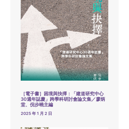
［電子書］困境與抉擇：「建道研究中心
30週年誌慶」跨學科研討會論文集／廖炳
堂、倪步曉主編
2025 年 1 月 2 日