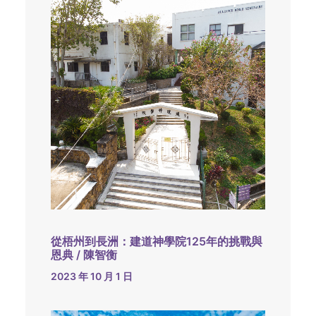
從梧州到長洲：建道神學院125年的挑戰與
恩典 / 陳智衡
2023 年 10 月 1 日