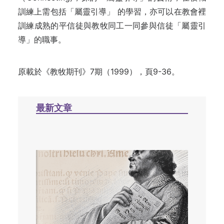
訓練上需包括「屬靈引導」 的學
習，
亦可以在教會裡
訓練成熟的平信徒與教牧同工一同參與信徒「屬靈引
導」的職
事
。
原載於《教牧期刊》7期（1999），頁9-36。
最新文章