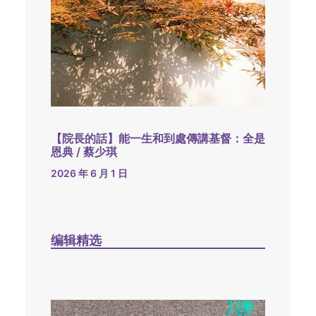
【院長的話】能一生和到處傳講基督：全是
恩典 / 蔡少琪
2026 年 6 月 1 日
编辑精选