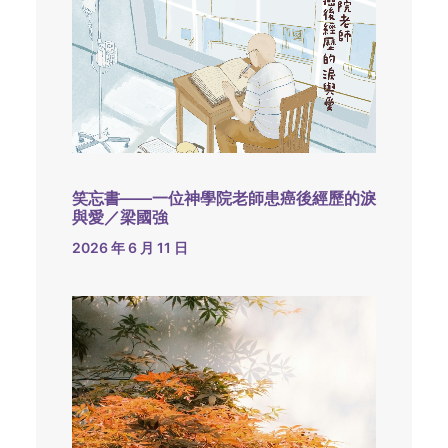
笑忘書——一位神學院老師患癌後經歷的淚
與愛／梁國強
2026 年 6 月 11 日