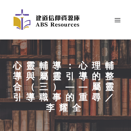
心靈輔導：心理輔
導與屬靈引導的整
合（三）——屬靈
引導職事的重尋／
李耀全