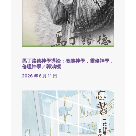
馬丁路德神學導論：教義神學，靈修神學，
倫理神學／郭鴻標
2026 年 6 月 11 日