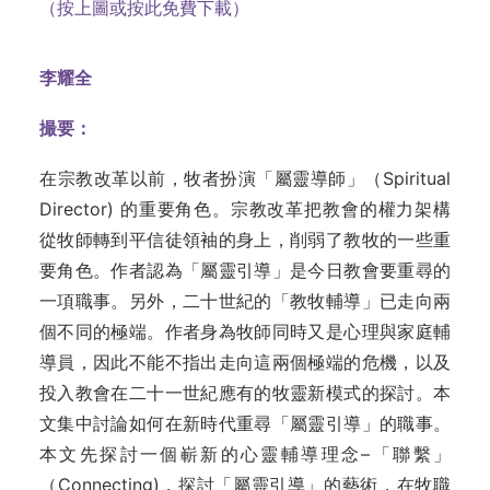
（按上圖或按此免費下載）
李耀全
撮要：
在宗教改革以前，牧者扮演「屬靈導師」（Spiritual
Director) 的重要角色。宗教改革把教會的權力架構
從牧師轉到平信徒領袖的身上，削弱了教牧的一些重
要角色。作者認為「屬靈引導」是今日教會要重尋的
一項職事。另外，二十世紀的「教牧輔導」已走向兩
個不同的極端
。作
者身為牧師同時又是心理與家庭輔
導員，因此不能不指出走向這兩個極端的危機，以及
投入教會在二十一世紀應有的牧靈新模式的探討
。
本
文集中討論如何在新時代重尋「屬靈引導」的職事
。
本文先探討一
個嶄新的心靈輔導理念–「聯繫」
（Connecting)，探討「屬靈引導」的藝
術，
在牧職