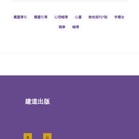
屬靈導引
屬靈引導
心理輔導
心靈
教牧期刊7期
李耀全
職事
輔導
建道出版