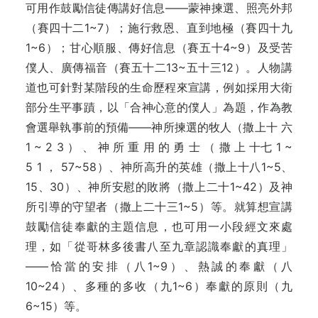
可用作鼓勵信徒傳講好信息——蒙神揀選、照亮外邦
（賽四十二1~7）；施行救恩、直到地極（賽四十九
1~6）；甘心順服、傳好信息（賽五十4~9）及受苦
僕人、廣傳福音（賽五十二13~五十三12）。人物講
道也可針對某階段的生命歷程來宣講，例如採用大衛
部分生平事蹟，以「合神心意的僕人」為題，作為教
會選舉執事前的預備——神所揀選的牧人（撒上十 六
1 ~ 2 3 ） 、 神 所 重 用 的 勇 士 （ 撒 上 十七 1 ~
5 1 ， 57~58）、神所高升的英雄（撒上十八1~5、
15、30）、神所安慰的敗將（撒上二十1~42）及神
所引導的守望者（撒上二十三1~5）等。就算想宣講
鼓勵信徒奉獻的主題信息，也可用一小段經文來處
理，如「從哥林多後書八至九章認識奉獻的真理」
——恰當的安排（八1~9）、熱誠的奉獻（八
10~24）、多種的多收（九1~6）奉獻的原則（九
6~15）等。