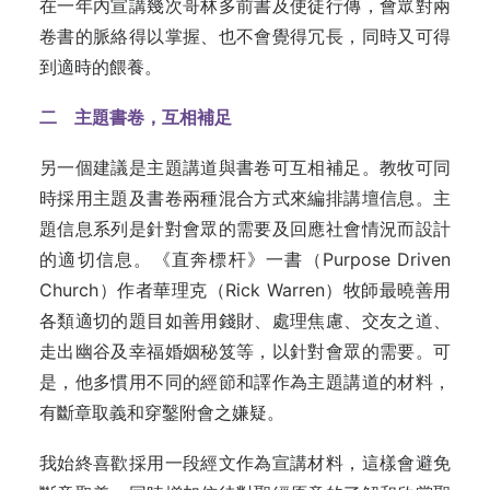
在一年內宣講幾次哥林多前書及使徒行傳，會眾對兩
卷書的脈絡得以掌握、也不會覺得冗長，同時又可得
到適時的餵養。
二 主題書卷，互相補足
另一個建議是主題講道與書卷可互相補足。教牧可同
時採用主題及書卷兩種混合方式來編排講壇信息。主
題信息系列是針對會眾的需要及回應社會情況而設計
的適切信息。《直奔標杆》一書（Purpose Driven
Church）作者華理克（Rick Warren）牧師最曉善用
各類適切的題目如善用錢財、處理焦慮、交友之道、
走出幽谷及幸福婚姻秘笈等，以針對會眾的需要。可
是，他多慣用不同的經節和譯作為主題講道的材料，
有斷章取義和穿鑿附會之嫌疑。
我始終喜歡採用一段經文作為宣講材料，這樣會避免