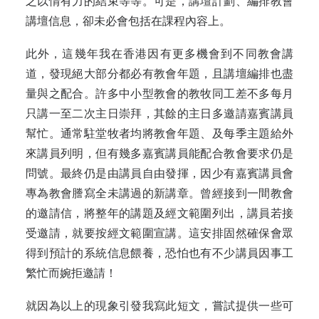
之以情有力的結束等等。可是，講壇計劃、編排教會
講壇信息，卻未必會包括在課程內容上。
此外，這幾年我在香港因有更多機會到不同教會講
道，發現絕大部分都必有教會年題，且講壇編排也盡
量與之配合。許多中小型教會的教牧同工差不多每月
只講一至二次主日崇拜，其餘的主日多邀請嘉賓講員
幫忙。通常駐堂牧者均將教會年題、及每季主題給外
來講員列明，但有幾多嘉賓講員能配合教會要求仍是
問號。最終仍是由講員自由發揮，因少有嘉賓講員會
專為教會謄寫全未講過的新講章。曾經接到一間教會
的邀請信，將整年的講題及經文範圍列出，講員若接
受邀請，就要按經文範圍宣講。這安排固然確保會眾
得到預計的系統信息餵養，恐怕也有不少講員因事工
繁忙而婉拒邀請！
就因為以上的現象引發我寫此短文，嘗試提供一些可