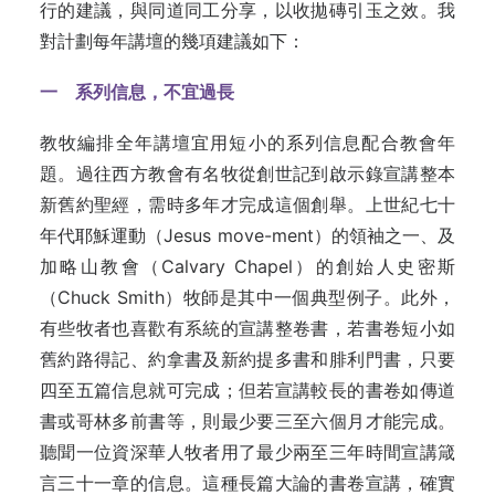
行的建議，與同道同工分享，以收拋磚引玉之效。我
對計劃每年講壇的幾項建議如下：
一 系列信息，不宜過長
教牧編排全年講壇宜用短小的系列信息配合教會年
題。過往西方教會有名牧從創世記到啟示錄宣講整本
新舊約聖經，需時多年才完成這個創舉。上世紀七十
年代耶穌運動（Jesus move-ment）的領袖之一、及
加略山教會（Calvary Chapel）的創始人史密斯
（Chuck Smith）牧師是其中一個典型例子。此外，
有些牧者也喜歡有系統的宣講整卷書，若書卷短小如
舊約路得記、約拿書及新約提多書和腓利門書，只要
四至五篇信息就可完成；但若宣講較長的書卷如傳道
書或哥林多前書等，則最少要三至六個月才能完成。
聽聞一位資深華人牧者用了最少兩至三年時間宣講箴
言三十一章的信息。這種長篇大論的書卷宣講，確實