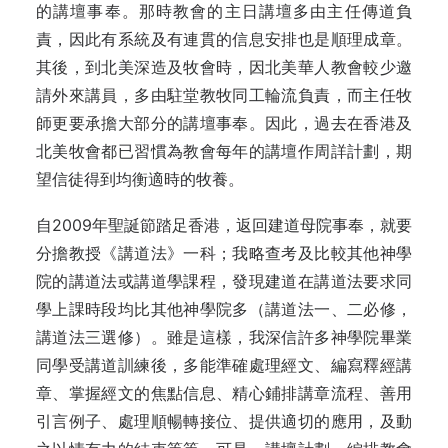
的講壇事奉。那時教會的主日講壇多由主任傳道負
責，因此有系統及有連貫的信息安排也是順理成章。
其後，到北美深造及牧會時，因北美華人教會較少邀
請外來講員，多由駐堂教牧同工輪流負責，而主任牧
師更要承擔大部分的講壇事奉。因此，過去在香港及
北美牧會都已習慣為教會每年的講壇作周詳計劃，期
望信徒得到均衡適時的牧養。
自2009年聖誕節踏足香港，返回建道母院事奉，就要
分擔教授《講道法》一科；我略查考及比較其他神學
院的講道法或講道學課程，發現建道在講道法要求同
學上課時段均比其他神學院多（講道法一、二必修，
講道法三選修）。雖是這樣，我深信許多神學院畢業
同學受講道訓練後，多能準確處理經文、編寫釋經講
章、掌握經文的焦點信息、精心鋪排講章流程、善用
引言例子、處理順暢轉接位、提供適切的應用，及動