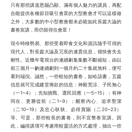
只有那些講道恩賜凸顯、滿有個人魅力的講員，再配
合能提供各種節目吸引會眾的大型教會才可以這樣做
之外，大多數的中小型教會都未必能如此長篇大論的
書卷宣講，而仍留得住會眾！
現今時移勢易、那些受着即食文化和資訊隨手可得的
現代人，對長篇大論及冗長的連貫信息，很快會失去
耐性。近幾年電視台的連續劇集集數不斷縮短，由以
前三個月一齣連續劇到一個月約二十集就煞科，便可
看到端倪。誠然，一些較短的書卷，如哈該書，五篇
信息就可完成建堂籌款的信息：神殿荒涼、子民無心
（一1~4）；先知挑戰、選民回應（一5~15）；有神
同在、更勝從前（二1~9）；醒察內心、追求聖潔
（二10~19）及忠心耿耿、必得賞賜（二20~23）
等。可是，那些較長的書卷，則不宜整卷宣講。因
此，編排講壇可考慮用較靈活的方式處理，抽出一些