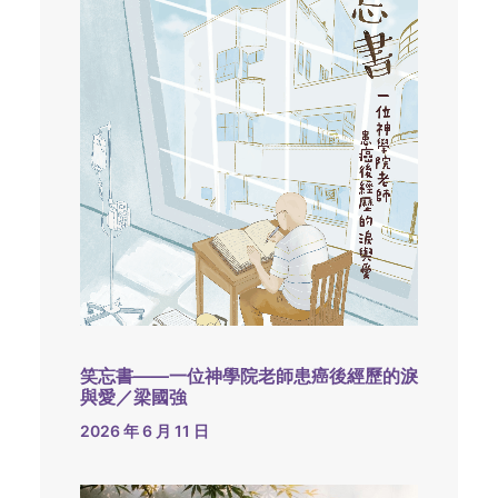
笑忘書——一位神學院老師患癌後經歷的淚
與愛／梁國強
2026 年 6 月 11 日