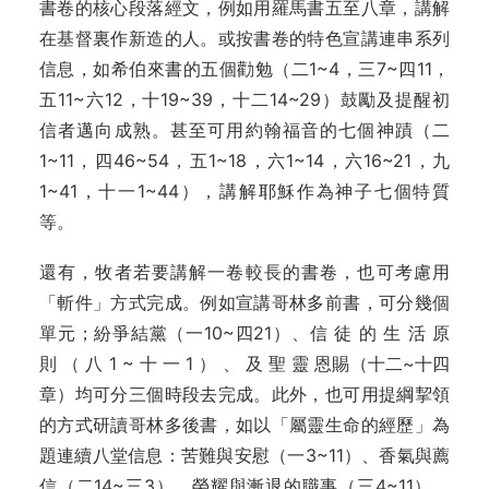
書卷的核心段落經文，例如用羅馬書五至八章，講解
在基督裏作新造的人。或按書卷的特色宣講連串系列
信息，如希伯來書的五個勸勉（二1~4，三7~四11，
五11~六12，十19~39，十二14~29）鼓勵及提醒初
信者邁向成熟。甚至可用約翰福音的七個神蹟（二
1~11，四46~54，五1~18，六1~14，六16~21，九
1~41，十一1~44），講解耶穌作為神子七個特質
等。
還有，牧者若要講解一卷較長的書卷，也可考慮用
「斬件」方式完成。例如宣講哥林多前書，可分幾個
單元；紛爭結黨（一10~四21）、信 徒 的 生 活 原
則 （ 八 1 ~ 十 一 1 ） 、 及 聖 靈 恩賜（十二~十四
章）均可分三個時段去完成。此外，也可用提綱挈領
的方式研讀哥林多後書，如以「屬靈生命的經歷」為
題連續八堂信息：苦難與安慰（一3~11）、香氣與薦
信（二14~三3）、榮耀與漸退的職事（三4~11）、