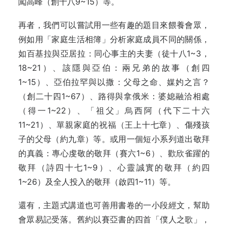
闖高峰（創十八9~15）等。
再者，我們可以嘗試用一些有趣的題目來餵養會眾，
例如用「家庭生活相簿」分析家庭成員不同的關係，
如百基拉與亞居拉：同心事主的夫妻（徒十八1~3，
18~21）、該隱與亞伯：兩兄弟的故事（創四
1~15）、亞伯拉罕與以撒：父母之命、媒妁之言？
（創二十四1~67）、路得與拿俄米：婆媳融洽相處
（得一1~22）、「祖父」烏西阿（代下二十六
11~21）、單親家庭的祝福（王上十七章）、傷殘孩
子的父母（約九章）等。或用一個短小系列道出敬拜
的真義：專心虔敬的敬拜（賽六1~6）、歡欣雀躍的
敬拜（詩四十七1~9）、心靈誠實的敬拜（約四
1~26）及全人投入的敬拜（啟四1~11）等。
還有，主題式講道也可善用書卷的一小段經文，幫助
會眾易記受落。舊約以賽亞書的四首「僕人之歌」，