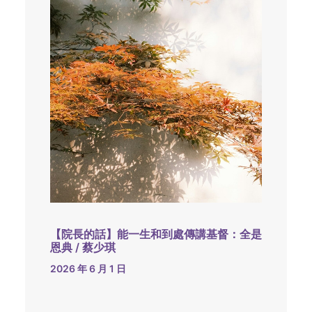
【院長的話】能一生和到處傳講基督：全是
恩典 / 蔡少琪
2026 年 6 月 1 日