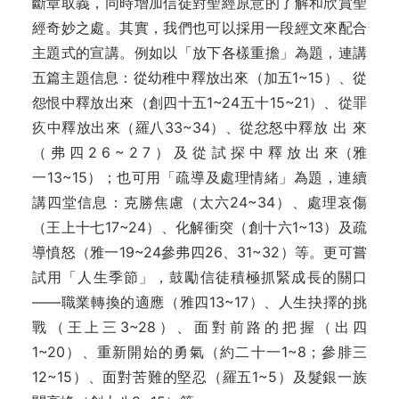
斷章取義，同時增加信徒對聖經原意的了解和欣賞聖
經奇妙之處。其實，我們也可以採用一段經文來配合
主題式的宣講。例如以「放下各樣重擔」為題，連講
五篇主題信息：從幼稚中釋放出來（加五1~15）、從
怨恨中釋放出來（創四十五1~24五十15~21）、從罪
疚中釋放出來（羅八33~34）、從忿怒中釋放 出 來
（ 弗 四 2 6 ~ 2 7 ） 及 從 試 探 中 釋 放 出 來（雅
一13~15）；也可用「疏導及處理情緒」為題，連續
講四堂信息：克勝焦慮（太六24~34）、處理哀傷
（王上十七17~24）、化解衝突（創十六1~13）及疏
導憤怒（雅一19~24參弗四26、31~32）等。更可嘗
試用「人生季節」，鼓勵信徒積極抓緊成長的關口
——職業轉換的適應（雅四13~17）、人生抉擇的挑
戰（王上三3~28）、面對前路的把握（出四
1~20）、重新開始的勇氣（約二十一1~8；參腓三
12~15）、面對苦難的堅忍（羅五1~5）及髮銀一族