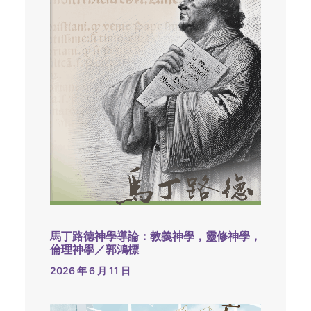
馬丁路德神學導論：教義神學，靈修神學，
倫理神學／郭鴻標
2026 年 6 月 11 日