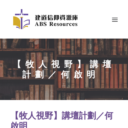
【牧人視野】講壇
計劃／何啟明
【牧人視野】
講壇計劃／
何
啟明