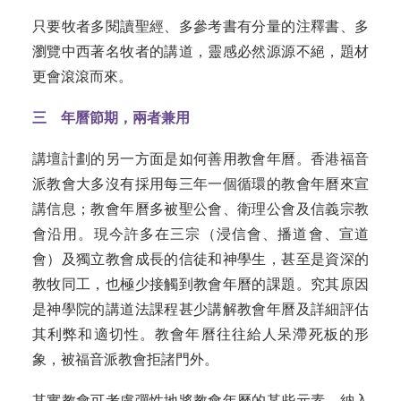
只要牧者多閱讀聖經、多參考書有分量的注釋書、多
瀏覽中西著名牧者的講道，靈感必然源源不絕，題材
更會滾滾而來。
三 年曆節期，兩者兼用
講壇計劃的另一方面是如何善用教會年曆。香港福音
派教會大多沒有採用每三年一個循環的教會年曆來宣
講信息；教會年曆多被聖公會、衛理公會及信義宗教
會沿用。現今許多在三宗（浸信會、播道會、宣道
會）及獨立教會成長的信徒和神學生，甚至是資深的
教牧同工，也極少接觸到教會年曆的課題。究其原因
是神學院的講道法課程甚少講解教會年曆及詳細評估
其利弊和適切性。教會年曆往往給人呆滯死板的形
象，被福音派教會拒諸門外。
其實教會可考慮彈性地將教會年曆的某些元素，納入