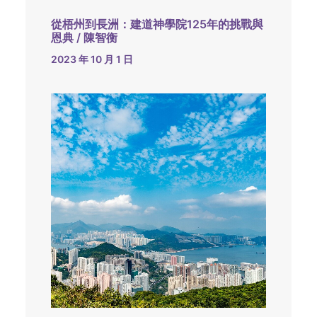
從梧州到長洲：建道神學院125年的挑戰與
恩典 / 陳智衡
2023 年 10 月 1 日