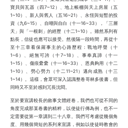
寶貝與瓦器（四7~12）、地上帳棚與天上房屋（五
1~10）、新人與舊人（五16~21）、永恆與短暫的投
資（九6~15）、自嘲與自白（十一16~33），「三層
天」與「一根刺」的經歷（十二1~10）。雖然系列有
點長，信徒也應可以接受。然後隔一段時間，再從十
至十三章看保羅事主的心路歷程：戰地呼聲（十
1~6）、絕無可誇（十7~18）、事奉真諦（十一
1~15）、傷痕纍纍（十一16~33）、恩典夠用（十二
1~10）、勞心勞力（十二11~21）邁向成熟（十三
1~14）。這樣，會眾可深入認識整卷哥林多後書，但
同時又不至於感到冗長沈悶。
至於要宣講較長的敘事文體經卷，我們也可從不同的
角度完成那某卷書的精粹，以使徒行傳為例，也不一
定需要從第一章講到二十八章。我們可考慮從幾個角
度、用幾個簡短的系列來宣講，例如以使徒時教會的