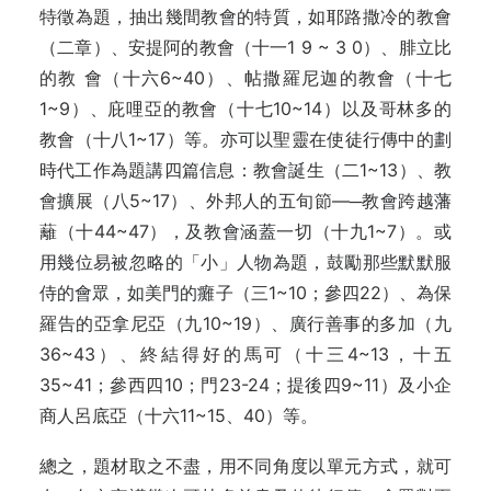
特徵為題，抽出幾間教會的特質，如耶路撒冷的教會
（二章）、安提阿的教會（十一1 9 ~ 3 0）、腓立比
的教 會（十六6~40）、帖撒羅尼迦的教會（十七
1~9）、庇哩亞的教會（十七10~14）以及哥林多的
教會（十八1~17）等。亦可以聖靈在使徒行傳中的劃
時代工作為題講四篇信息：教會誕生（二1~13）、教
會擴展（八5~17）、外邦人的五旬節—─教會跨越藩
蘺（十44~47），及教會涵蓋一切（十九1~7）。或
用幾位易被忽略的「小」人物為題，鼓勵那些默默服
侍的會眾，如美門的癱子（三1~10；參四22）、為保
羅告的亞拿尼亞（九10~19）、廣行善事的多加（九
36~43）、終結得好的馬可（十三4~13，十五
35~41；參西四10；門23-24；提後四9~11）及小企
商人呂底亞（十六11~15、40）等。
總之，題材取之不盡，用不同角度以單元方式，就可