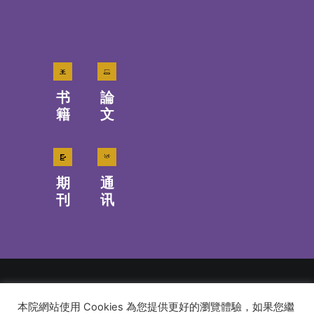
书
論
籍
文
期
通
刊
讯
本院網站使用 Cookies 為您提供更好的瀏覽體驗，如果您繼
© 2026 建道神學院Alliance Bible Seminary. All rights reserved