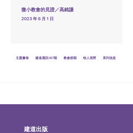
微小教會的見證／高銘謙
2023 年 6 月 1 日
主題書卷
建道通訊187期
教會節期
牧人視野
系列信息
建道出版