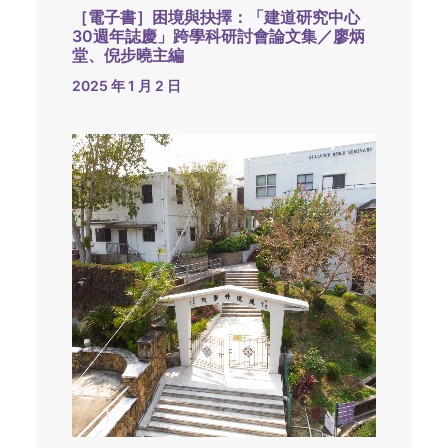
［電子書］困境與抉擇：「建道研究中心
30週年誌慶」跨學科研討會論文集／廖炳
堂、倪步曉主編
2025 年 1 月 2 日