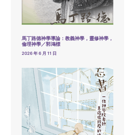
馬丁路德神學導論：教義神學，靈修神學，
倫理神學／郭鴻標
2026 年 6 月 11 日