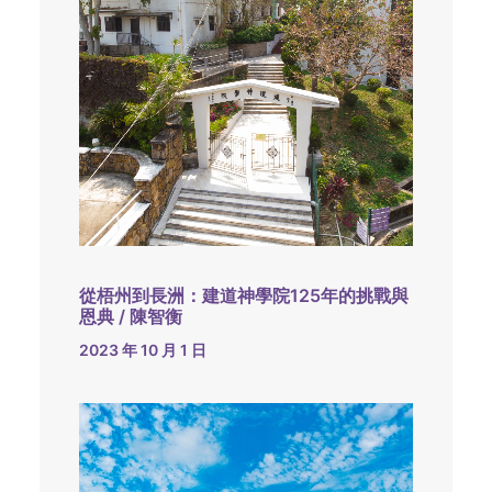
從梧州到長洲：建道神學院125年的挑戰與
恩典 / 陳智衡
2023 年 10 月 1 日