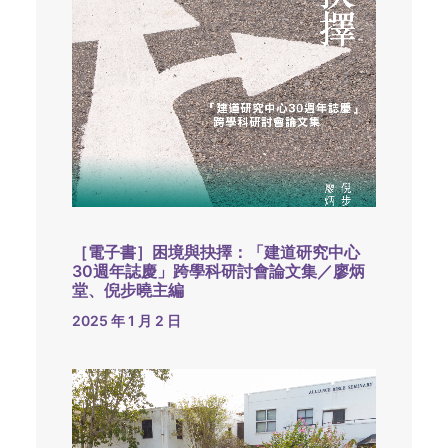
［電子書］困境與抉擇：「建道研究中心
30週年誌慶」跨學科研討會論文集／廖炳
堂、倪步曉主編
2025 年 1 月 2 日