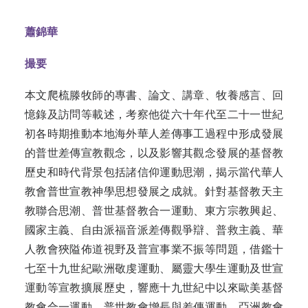
蕭錦華
撮要
本文爬梳滕牧師的專書、論文、講章、牧養感言、回
憶錄及訪問等載述，考察他從六十年代至二十一世紀
初各時期推動本地海外華人差傳事工過程中形成發展
的普世差傳宣教觀念，以及影響其觀念發展的基督教
歷史和時代背景包括諸信仰運動思潮，揭示當代華人
教會普世宣教神學思想發展之成就。針對基督教天主
教聯合思潮、普世基督教合一運動、東方宗教興起、
國家主義、自由派福音派差傳觀爭辯、普救主義、華
人教會狹隘佈道視野及普宣事業不振等問題，借鑑十
七至十九世紀歐洲敬虔運動、屬靈大學生運動及世宣
運動等宣教擴展歷史，響應十九世紀中以來歐美基督
教會合一運動、普世教會增長與差傳運動、亞洲教會