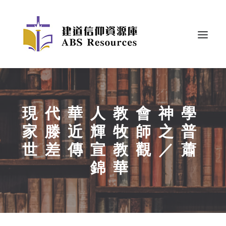
現代華人教會神學
家滕近輝牧師之普
世差傳宣教觀／蕭
錦華