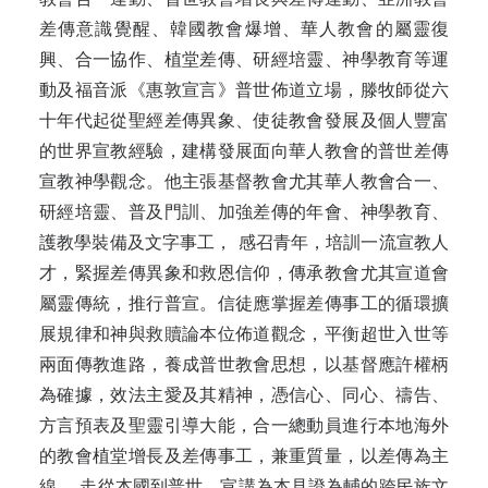
差傳意識覺醒、韓國教會爆增、華人教會的屬靈復
興、合一協作、植堂差傳、研經培靈、神學教育等運
動及福音派《惠敦宣言》普世佈道立場，滕牧師從六
十年代起從聖經差傳異象、使徒教會發展及個人豐富
的世界宣教經驗，建構發展面向華人教會的普世差傳
宣教神學觀念。他主張基督教會尤其華人教會合一、
研經培靈、普及門訓、加強差傳的年會、神學教育、
護教學裝備及文字事工， 感召青年，培訓一流宣教人
才，緊握差傳異象和救恩信仰，傳承教會尤其宣道會
屬靈傳統，推行普宣。信徒應掌握差傳事工的循環擴
展規律和神與救贖論本位佈道觀念，平衡超世入世等
兩面傳教進路，養成普世教會思想，以基督應許權柄
為確據，效法主愛及其精神，憑信心、同心、禱告、
方言預表及聖靈引導大能，合一總動員進行本地海外
的教會植堂增長及差傳事工，兼重質量，以差傳為主
線， 走從本國到普世、宣講為本見證為輔的跨民族文