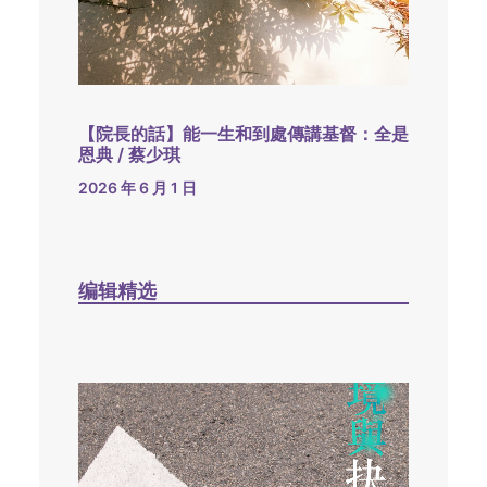
【院長的話】能一生和到處傳講基督：全是
恩典 / 蔡少琪
2026 年 6 月 1 日
编辑精选