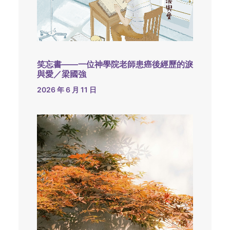
笑忘書——一位神學院老師患癌後經歷的淚
與愛／梁國強
2026 年 6 月 11 日