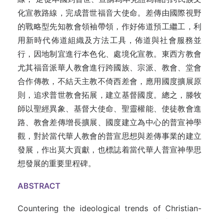
化宣教路線，完成普世福音大使命。差傳由國際視野
的戰略型先知教會領袖帶領，作好佈道預工繼工，利
用新時代佈道組織及方法工具，佈道與社會服務並
行，因地制宜進行本色化、處境化宣教。東西方教會
尤其福音派華人教會進行跨國族、宗派、教會、堂會
合作傳教，不結天主教不倚西差會，應用國度擴展原
則，追求普世教會拓展，建立基督國度。總之，滕牧
師以聖經異象、基督大使命、聖靈權能、使徒教會進
路、教會差傳增長擴展、國度建立為中心的普宣神學
觀，對於當代華人教會的普宣思想與差傳事業的建立
發展，作出莫大貢獻，也標誌着當代華人普宣神學思
想發展的重要里程碑。
ABSTRACT
Countering the ideological trends of Christian-