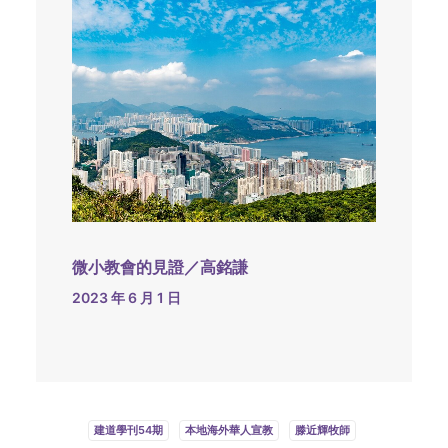
微小教會的見證／高銘謙
2023 年 6 月 1 日
建道學刊54期
本地海外華人宣教
滕近輝牧師