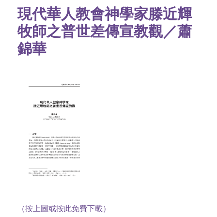
現代華人教會神學家滕近輝
牧師之普世差傳宣教觀／蕭
錦華
（按上圖或按此免費下載）