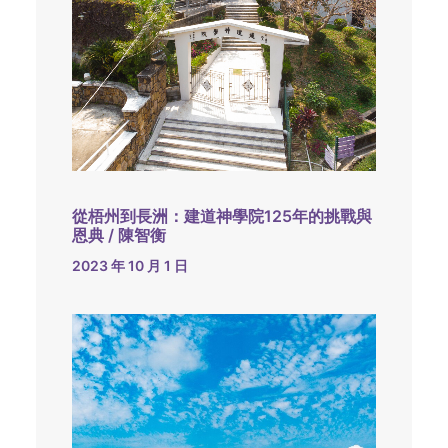
從梧州到長洲：建道神學院125年的挑戰與
恩典 / 陳智衡
2023 年 10 月 1 日