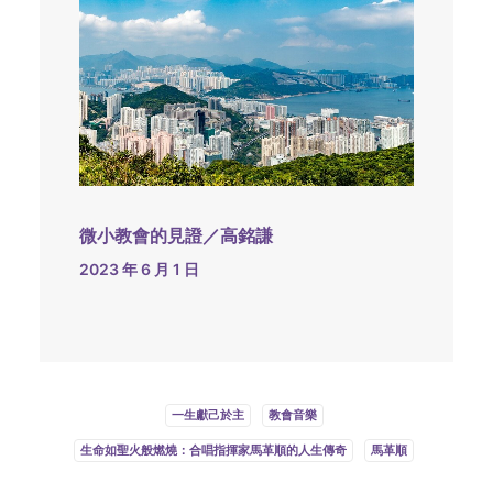
微小教會的見證／高銘謙
2023 年 6 月 1 日
一生獻己於主
教會音樂
生命如聖火般燃燒：合唱指揮家馬革順的人生傳奇
馬革順