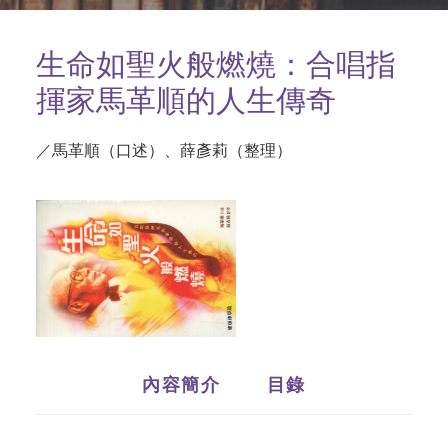
生命如聖火般燃燒：合唱指
揮家馬革順的人生傳奇
／馬革順（口述）、薛彥莉（整理）
內容簡介
目錄