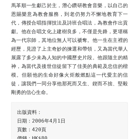
馬革順一生獻己於主，潛心鑽研教會音樂，以自己的
恩賜樂意為教會服務，到老仍努力不懈地教育下一
代，傳授合唱指揮技法及詩班合唱法，為教會作出貢
獻。他在合唱文化上建樹良多，不僅是先鋒，更堪稱
為一代宗師，其地位無人可以褫奪。他一生在主裡的
經歷，見證了上主奇妙的揀選和帶領，又為當代華人
展露了多少未為人知的中國歷史片段。他跟隨主的精
神，為當代及後世信徒留下了佳美的典範及忠信的楷
模。但願他的生命好像火炬般燃點這一代愛主的信
徒，讓我們一同分享他那死而又生、鍥而不捨、堅毅
剛勇的信心生命。
出版資料：

日期：2006年4月1日

頁數：420頁

價錢：HK$80