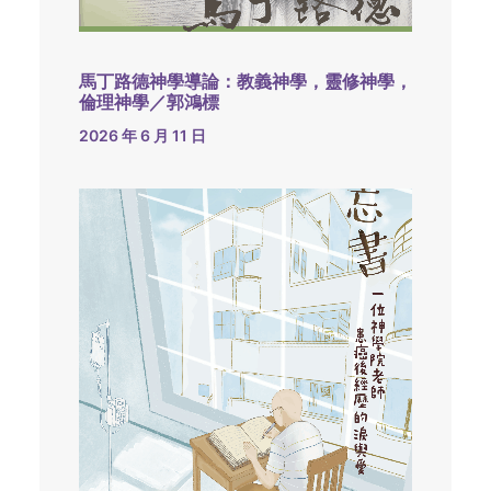
馬丁路德神學導論：教義神學，靈修神學，
倫理神學／郭鴻標
2026 年 6 月 11 日