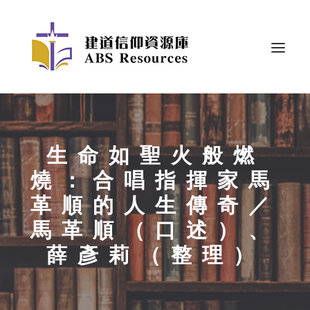
生命如聖火般燃
燒：合唱指揮家馬
革順的人生傳奇／
馬革順（口述）、
薛彥莉（整理）