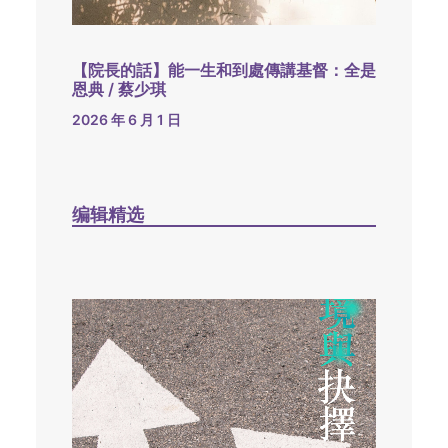
【院長的話】能一生和到處傳講基督：全是
恩典 / 蔡少琪
2026 年 6 月 1 日
编辑精选