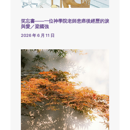
笑忘書——一位神學院老師患癌後經歷的淚
與愛／梁國強
2026 年 6 月 11 日