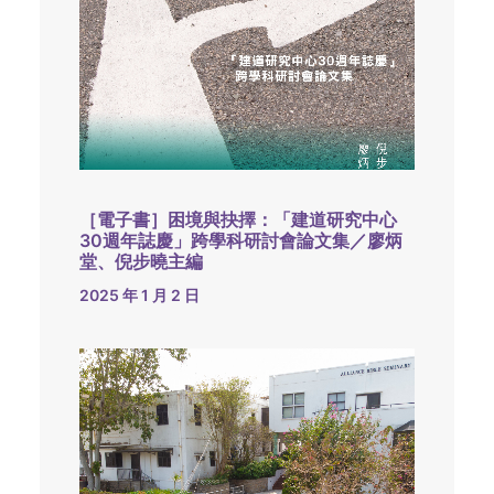
［電子書］困境與抉擇：「建道研究中心
30週年誌慶」跨學科研討會論文集／廖炳
堂、倪步曉主編
2025 年 1 月 2 日