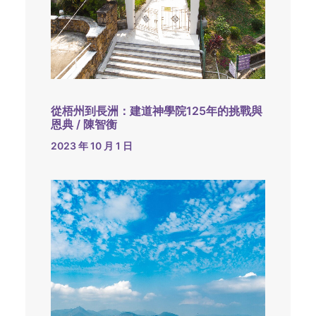
從梧州到長洲：建道神學院125年的挑戰與
恩典 / 陳智衡
2023 年 10 月 1 日