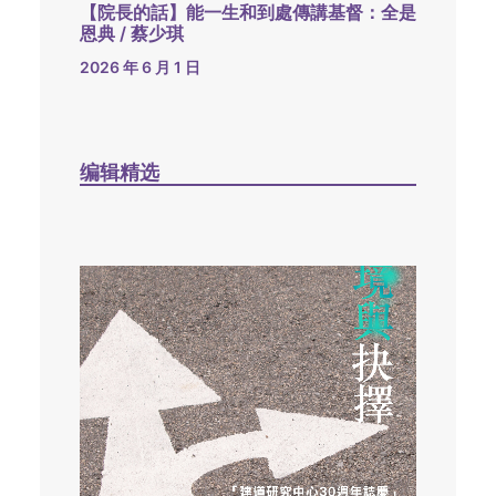
【院長的話】能一生和到處傳講基督：全是
恩典 / 蔡少琪
2026 年 6 月 1 日
编辑精选