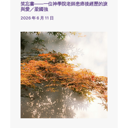
笑忘書——一位神學院老師患癌後經歷的淚
與愛／梁國強
2026 年 6 月 11 日