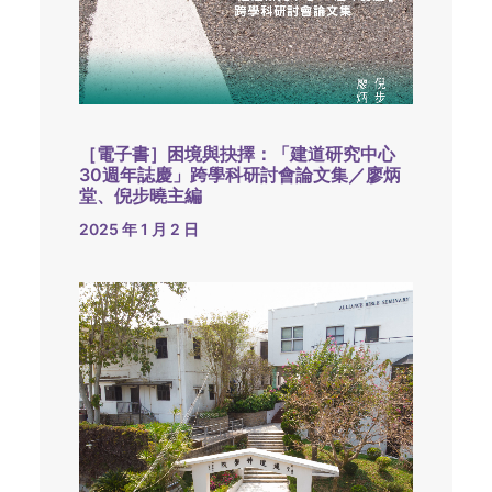
［電子書］困境與抉擇：「建道研究中心
30週年誌慶」跨學科研討會論文集／廖炳
堂、倪步曉主編
2025 年 1 月 2 日