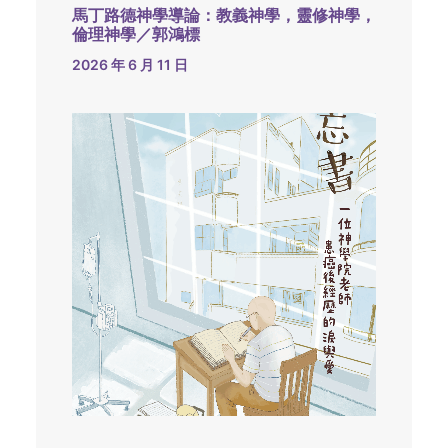
馬丁路德神學導論：教義神學，靈修神學，
倫理神學／郭鴻標
2026 年 6 月 11 日