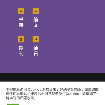
书
論
籍
文
期
通
刊
讯
本院網站使用 Cookies 為您提供更好的瀏覽體驗，如果您繼
© 2026 建道神學院Alliance Bible Seminary. All rights reserved
續使用本網站，即表示您同意我們使用Cookies，詳情請了
解本院的私隱政策。