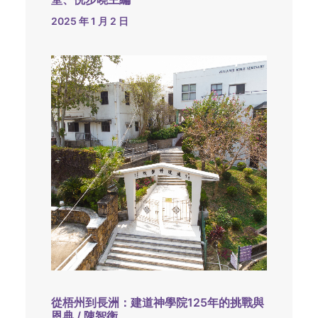
2025 年 1 月 2 日
從梧州到長洲：建道神學院125年的挑戰與
恩典 / 陳智衡