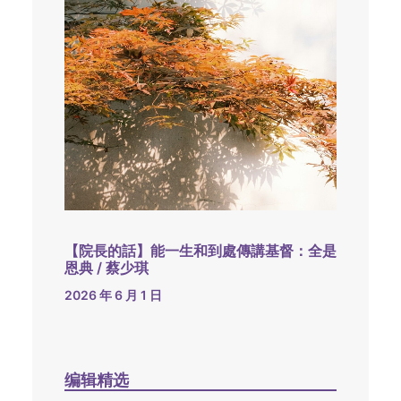
【院長的話】能一生和到處傳講基督：全是
恩典 / 蔡少琪
2026 年 6 月 1 日
编辑精选