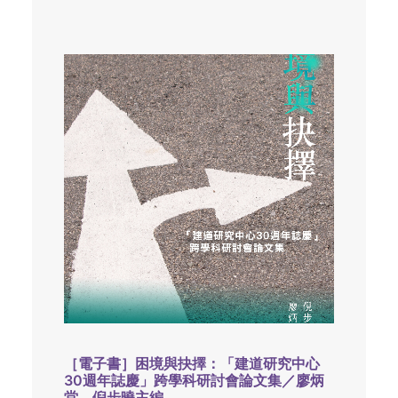
［電子書］困境與抉擇：「建道研究中心
30週年誌慶」跨學科研討會論文集／廖炳
堂、倪步曉主編