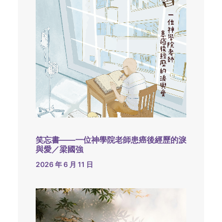
笑忘書——一位神學院老師患癌後經歷的淚
與愛／梁國強
2026 年 6 月 11 日