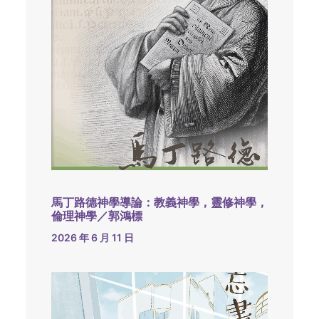
馬丁路德神學導論：教義神學，靈修神學，
倫理神學／郭鴻標
2026 年 6 月 11 日