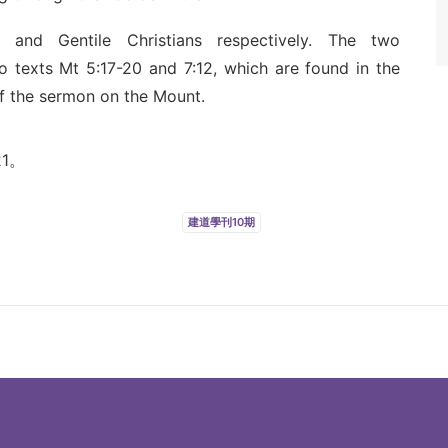
 and Gentile Christians respectively. The two
o texts Mt 5:17-20 and 7:12, which are found in the
f the sermon on the Mount.
1。
建道學刊10期