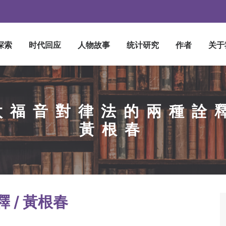
探索
时代回应
人物故事
统计研究
作者
关于
太福音對律法的兩種詮釋
黃根春
 / 黃根春