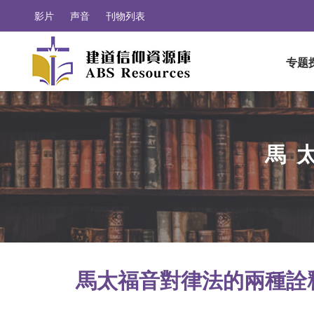
影片
声音
刊物列表
专题
馬
馬太福音對律法的兩種詮釋