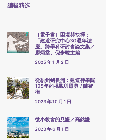
编辑精选
［電子書］困境與抉擇：
「建道研究中心30週年誌
慶」跨學科研討會論文集／
廖炳堂、倪步曉主編
2025 年 1 月 2 日
從梧州到長洲：建道神學院
125年的挑戰與恩典 / 陳智
衡
2023 年 10 月 1 日
微小教會的見證／高銘謙
2023 年 6 月 1 日