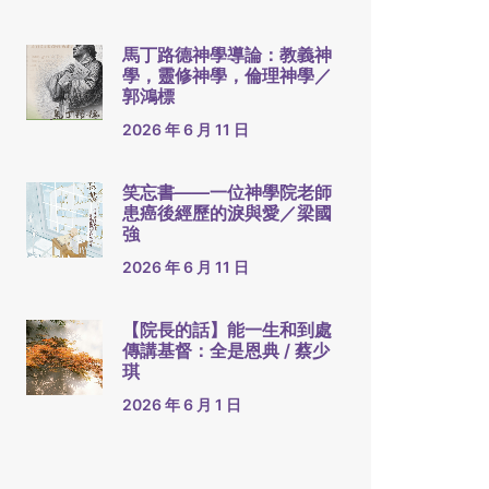
馬丁路德神學導論：教義神
學，靈修神學，倫理神學／
郭鴻標
2026 年 6 月 11 日
笑忘書——一位神學院老師
患癌後經歷的淚與愛／梁國
強
2026 年 6 月 11 日
【院長的話】能一生和到處
傳講基督：全是恩典 / 蔡少
琪
2026 年 6 月 1 日