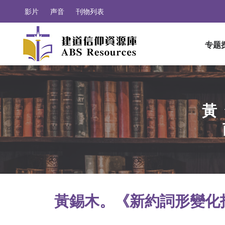
影片
声音
刊物列表
专题
黃
黃錫木。《新約詞形變化指