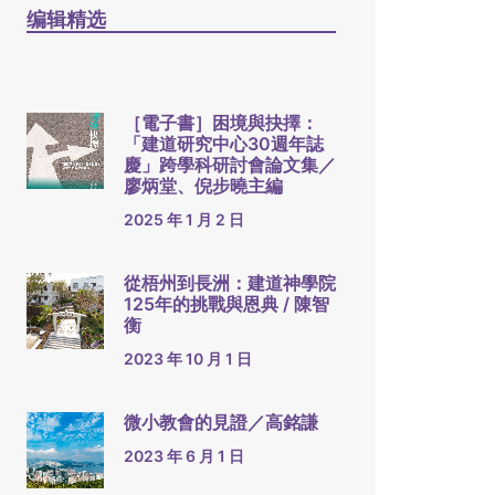
编辑精选
［電子書］困境與抉擇：
「建道研究中心30週年誌
慶」跨學科研討會論文集／
廖炳堂、倪步曉主編
2025 年 1 月 2 日
從梧州到長洲：建道神學院
125年的挑戰與恩典 / 陳智
衡
2023 年 10 月 1 日
微小教會的見證／高銘謙
2023 年 6 月 1 日