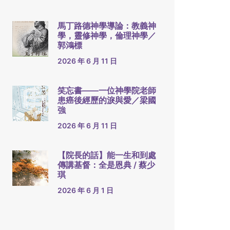
馬丁路德神學導論：教義神
學，靈修神學，倫理神學／
郭鴻標
2026 年 6 月 11 日
笑忘書——一位神學院老師
患癌後經歷的淚與愛／梁國
強
2026 年 6 月 11 日
【院長的話】能一生和到處
傳講基督：全是恩典 / 蔡少
琪
2026 年 6 月 1 日