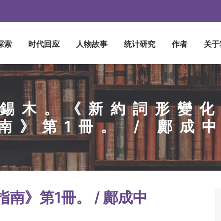
探索
时代回应
人物故事
统计研究
作者
关于
錫木。《新約詞形變
南》第1冊。 / 鄺成
南》第1冊。 / 鄺成中