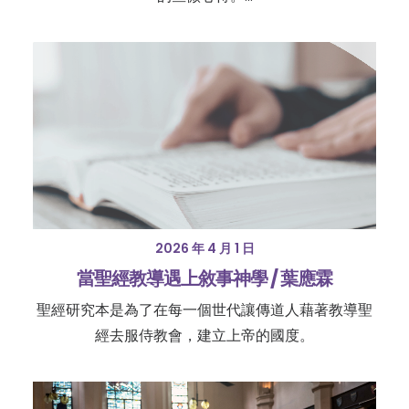
2026 年 4 月 1 日
當聖經教導遇上敘事神學 / 葉應霖
聖經研究本是為了在每一個世代讓傳道人藉著教導聖
經去服侍教會，建立上帝的國度。