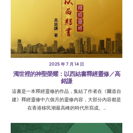
2025 年 7 月 14 日
濁世裡的神聖榮耀：以西結書釋經靈修／高
銘謙
這書是一本釋經靈修的作品，集結了作者在《爾道自
建》釋經靈修中六個月的靈修內容，大部分內容都是
在香港移民潮最高峰的時代所寫成。…