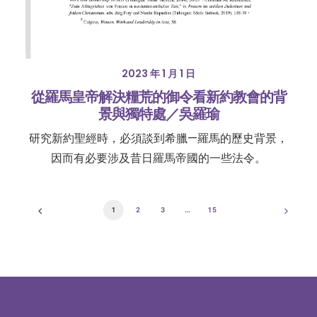
2023 年 1 月 1 日
從羅馬皇帝解決糧荒的御令看新約教會的背
景與獨特處／吳羅瑜
研究新約聖經時，必須談到希臘—羅馬的歷史背景，
因而有必要涉及昔日羅馬帝國的一些法令。
1
2
3
…
15