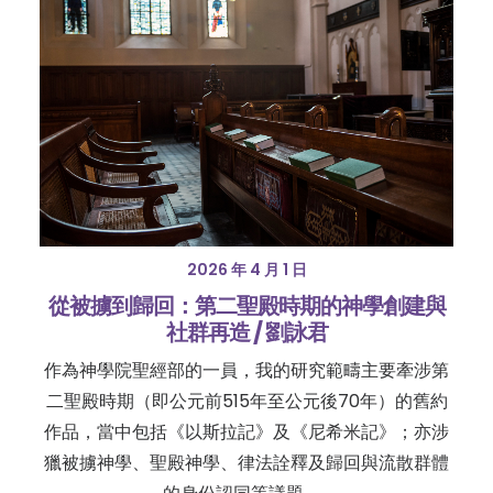
2026 年 4 月 1 日
從被擄到歸回：第二聖殿時期的神學創建與
社群再造 / 劉詠君
作為神學院聖經部的一員，我的研究範疇主要牽涉第
二聖殿時期（即公元前515年至公元後70年）的舊約
作品，當中包括《以斯拉記》及《尼希米記》；亦涉
獵被擄神學、聖殿神學、律法詮釋及歸回與流散群體