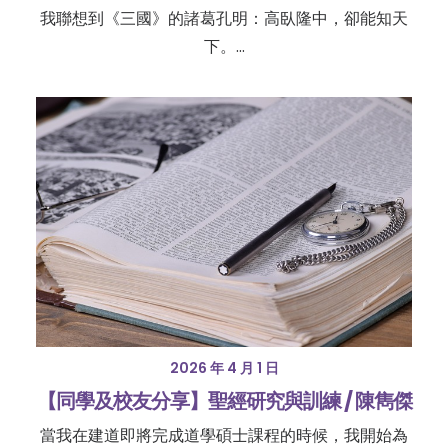
我聯想到《三國》的諸葛孔明：高臥隆中，卻能知天
下。…
2026 年 4 月 1 日
【同學及校友分享】聖經研究與訓練 / 陳雋傑
當我在建道即將完成道學碩士課程的時候，我開始為