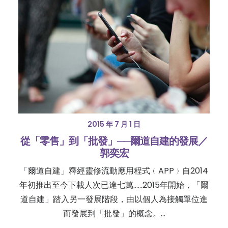
2015 年 7 月 1 日
從「零售」到「批發」──爾道自建的發展／
郭奕宏
「爾道自建」釋經靈修流動應用程式﹙APP﹚自2014
年初推出至今下載人次已達七萬……2015年開始，「爾
道自建」踏入另一發展階段，由以個人為接觸單位進
而發展到「批發」的概念。…