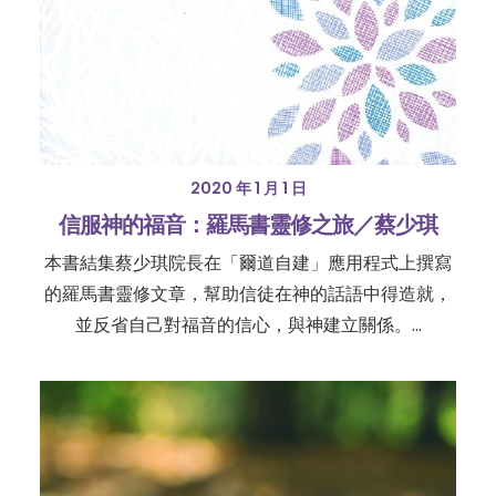
2020 年 1 月 1 日
信服神的福音：羅馬書靈修之旅／蔡少琪
本書結集蔡少琪院長在「爾道自建」應用程式上撰寫
的羅馬書靈修文章，幫助信徒在神的話語中得造就，
並反省自己對福音的信心，與神建立關係。…