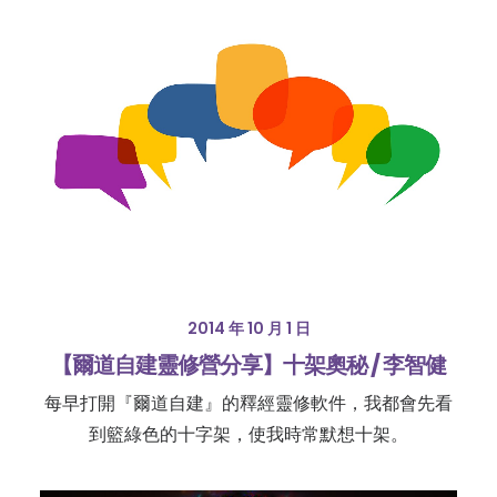
2014 年 10 月 1 日
【爾道自建靈修營分享】十架奧秘 / 李智健
每早打開『爾道自建』的釋經靈修軟件，我都會先看
到籃綠色的十字架，使我時常默想十架。