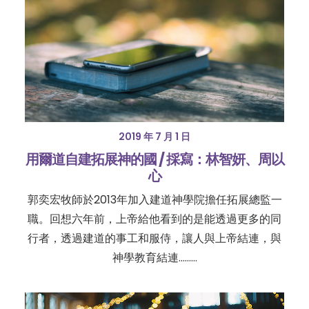
2019 年 7 月 1 日
用爾道自建拓展神的國 / 採寫：林智妍、周以
心
郭奕宏牧師於2013年加入建道神學院擔任拓展總監一
職。回想六年前，上帝給他看到的是能透過更多的同
行者，透過建道的事工和服侍，讓人與上帝結連，與
神學教育結連………