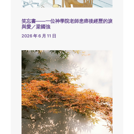
笑忘書——一位神學院老師患癌後經歷的淚
與愛／梁國強
2026 年 6 月 11 日