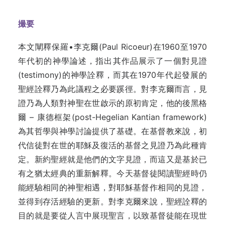
撮要
本文闡釋保羅•李克爾(Paul Ricoeur)在1960至1970
年代初的神學論述，指出其作品展示了一個對見證
(testimony)的神學詮釋，而其在1970年代起發展的
聖經詮釋乃為此議程之必要蹊徑。對李克爾而言，見
證乃為人類對神聖在世啟示的原初肯定，他的後黑格
爾 – 康德框架(post-Hegelian Kantian framework)
為其哲學與神學討論提供了基礎。在基督教來說，初
代信徒對在世的耶穌及復活的基督之見證乃為此種肯
定。新約聖經就是他們的文字見證，而這又是基於已
有之猶太經典的重新解釋。今天基督徒閱讀聖經時仍
能經驗相同的神聖相遇，對耶穌基督作相同的見證，
並得到存活經驗的更新。對李克爾來說，聖經詮釋的
目的就是要從人言中展現聖言，以致基督徒能在現世