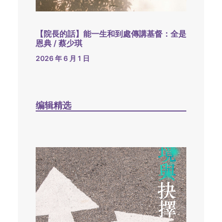
【院長的話】能一生和到處傳講基督：全是
恩典 / 蔡少琪
2026 年 6 月 1 日
编辑精选