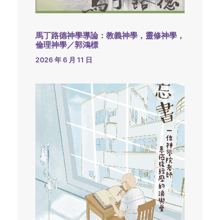
馬丁路德神學導論：教義神學，靈修神學，
倫理神學／郭鴻標
2026 年 6 月 11 日