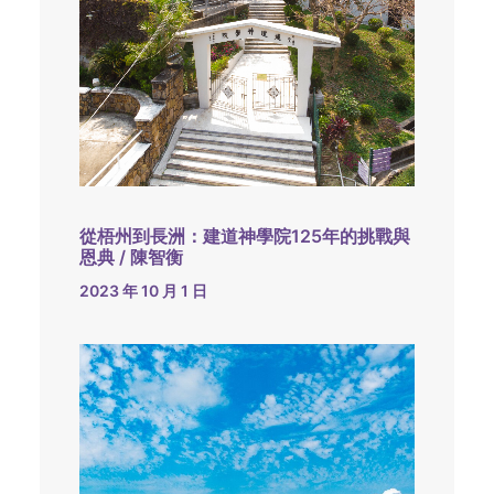
從梧州到長洲：建道神學院125年的挑戰與
恩典 / 陳智衡
2023 年 10 月 1 日