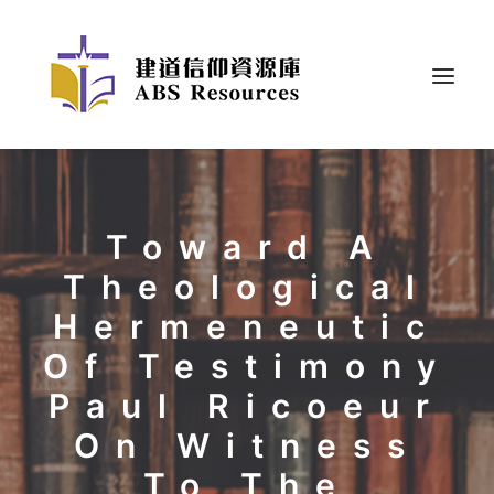
Toward A
Theological
Hermeneutic
Of Testimony
Paul Ricoeur
On Witness
To The