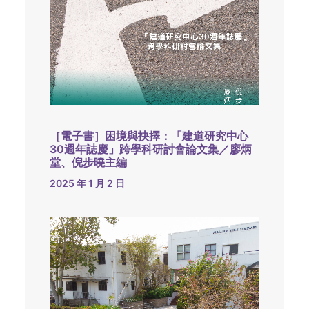
［電子書］困境與抉擇：「建道研究中心
30週年誌慶」跨學科研討會論文集／廖炳
堂、倪步曉主編
2025 年 1 月 2 日