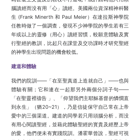
腦讀經而没有用「心」讀經。美國兩位資深精神科醫
生 (Frank Minerth 和 Paul Meier）在達拉斯神學院
任教時做了一個調查，發現不少神學院的學生若有三
年或以上的靈修（用心）讀經習慣，較願意體驗及實
行聖經的教訓，比起只在課堂及交功課時才研究聖經
的神學生出現問題的機會較低。
建道和體驗
我們的院訓——「在至聖真道上造就自己」——也與
體驗有關；它和連在一起那另外兩個分詞子句——
「在聖靈裡禱告 」、「仰望我們主耶穌基督的憐憫直
到永生」（猶20~21），乃是信徒保守自己常在上帝
愛中的三個渠道。建道的同學若只用頭腦分析，而没
有用心閱讀聖經，並藉此體驗聖經的寳貴及經歷上帝
的愛，他們便未有實踐院訓。潘霍華曾說，聖經可視