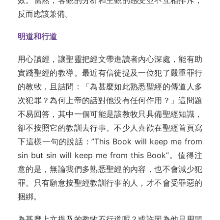
效。當然，客觀的分析和主觀的感受並不互相排斥，
反而應該兼備。
明道和行道
用心讀經，讓聖靈把經文帶進讀者內心深處，能有助
實踐聖經的教導。最近有信徒提及一位犯了嚴重罪行
的教牧，且詰問：「為甚麼如此熟悉聖經的傳道人多
次犯罪？為何上帝的話對他没有任何作用？」這問題
不易回答，其中一個可能是該教牧只具備聖經知識，
卻不按照它的教訓去行事。不少人喜歡在聖經首頁寫
下這樣一句的說話：”This Book will keep me from
sin but sin will keep me from this Book”。值得注
意的是，無論我們多熟悉聖經的內容，也不會減少犯
罪。只有願意按聖經教訓行事的人，才不會受罪惡的
捆綁。
為甚麼上文提及的教牧不行道呢？或許因為他只用頭