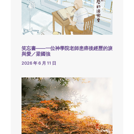
笑忘書——一位神學院老師患癌後經歷的淚
與愛／梁國強
2026 年 6 月 11 日