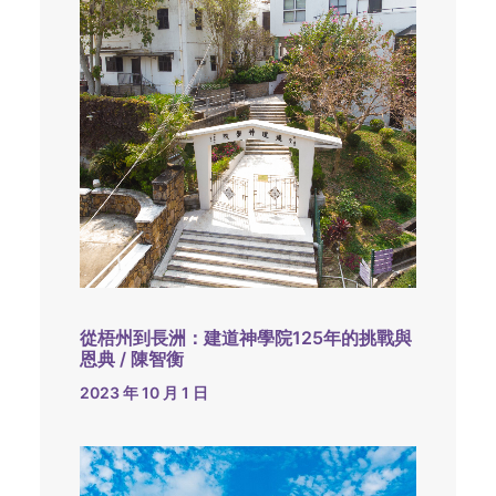
從梧州到長洲：建道神學院125年的挑戰與
恩典 / 陳智衡
2023 年 10 月 1 日