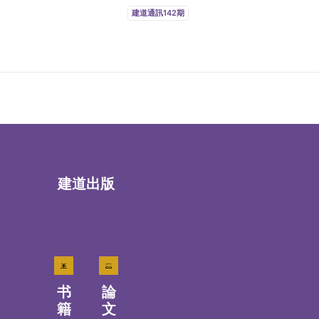
建道通訊142期
建道出版
书
論
籍
文