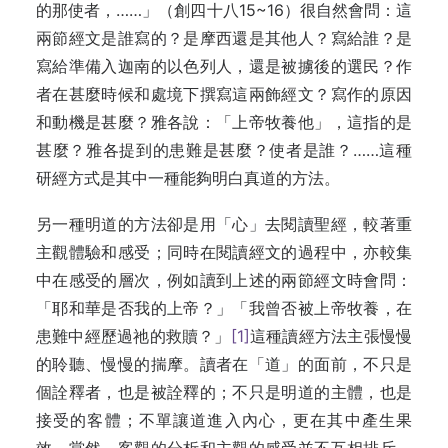
的那使者，……」（創四十八15~16）很自然會問：這
兩節經文是誰寫的？是摩西還是其他人？寫給誰？是
寫給準備入迦南的以色列人，還是被擄後的選民？作
者在甚麼時候和處境下撰寫這兩飾經文？寫作的原因
和動機是甚麼？雅各說：「上帝牧養他」，這指的是
甚麼？雅各提到的患難是甚麼？使者是誰？……這種
研經方式是其中一種能夠明白真道的方法。
另一種明道的方法卻是用「心」去閱讀聖經，較著重
主觀體驗和感受；同時在閱讀經文的過程中，亦較集
中在感受的層次，例如讀到上述的兩節經文時會問：
「耶和華是否我的上帝？」「我曾否被上帝牧養，在
患難中經歷過祂的救贖？」
[1]
這種讀經方法主張慢慢
的聆聽、慢慢的揣摩。讀者在「道」的面前，不只是
個詮釋者，也是被詮釋的；不只是明道的主體，也是
接受的客體；不單讓道進入內心，更在其中產生果