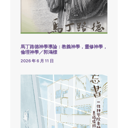
馬丁路德神學導論：教義神學，靈修神學，
倫理神學／郭鴻標
2026 年 6 月 11 日