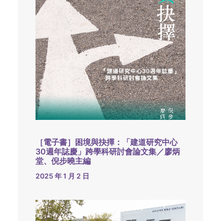
［電子書］困境與抉擇：「建道研究中心
30週年誌慶」跨學科研討會論文集／廖炳
堂、倪步曉主編
2025 年 1 月 2 日