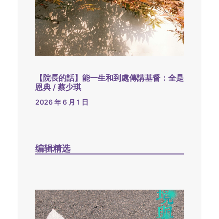
【院長的話】能一生和到處傳講基督：全是
恩典 / 蔡少琪
2026 年 6 月 1 日
编辑精选