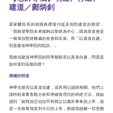
建道／鄺炳釗
梁家麟院長的就職典禮場刊提及他對建道的期望：
「我盼望學院未來能夠以聖經為中心，因為宣道會是
一個篤信聖經權威的差會和宗派。而『以真道自建』
則是建道神學院的院訓。」
我相信建道神學院的同學都願意以真道自建，問題是
如何達到這個目標？
兩種的明道
神學生能否以真道自建，這與用心讀經相關。他們上
課時較著重客觀分析和準確推理式的研經方法，就如
讀到「願我祖亞伯拉罕和我父以撒所事奉的上帝，就
是一生牧養我直到今日的上帝，救贖我脱離一切患難