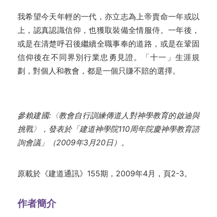
我希望今天年輕的一代，亦立志為上帝賣命一年或以
上，認真認識信仰，也獲取裝備全情服侍。一年後，
或是在清楚呼召後繼續全職事奉的道路，或是在鞏固
信仰後在不同界別行業忠勇見證。「十一」生涯規
劃，對個人和教會，都是一個只賺不賠的選擇。
參賴建國:〈教會自行訓練傳道人對神學教育的啟迪與
挑戰〉，發表於「建道神學院110周年院慶神學教育諮
詢會議」（2009年3月20日）。
原載於
《建道通訊》155期，2009年4月，頁2-3。
作者簡介