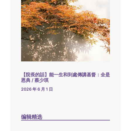
【院長的話】能一生和到處傳講基督：全是
恩典 / 蔡少琪
2026 年 6 月 1 日
编辑精选