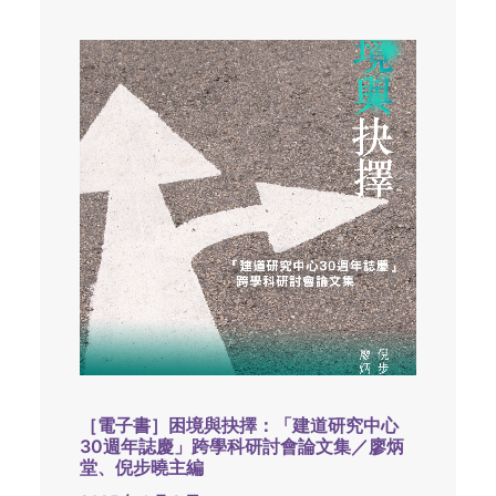
［電子書］困境與抉擇：「建道研究中心
30週年誌慶」跨學科研討會論文集／廖炳
堂、倪步曉主編