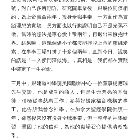
號，對自己多所期許。研究院畢業後，跟幾位同儕相
約，為上帝賣命兩年，投身全職事奉，一方面作為實
踐理想的實驗，另方面也以行動證明自己不是光罵不
做。當時的想法是專心愛上帝兩年，再退出來擁抱世
界。結果嘛，這幾個傻小子都沒能掙脫上帝的慈繩愛
索，在事奉工場打拼了十多個兩年，直到今日。說笑
的話是「一入侯門深似海」，真相是，我們都在實踐
中確定了一生召命。
三月中，跟建道神學院美國聯絡中心一位董事楊應瑞
先生交談。他是成功的商人，也是生命閃亮的基督
徒，積極從事慈惠工作，參與好幾家福音機構的事
工。他告訴我曾念神學，在加拿大聖經學院供讀一
年，雖然後來沒有投身全職事奉，但一整年的神學研
習，鞏固了他的信仰，為他的職場召命提供清晰指
引。