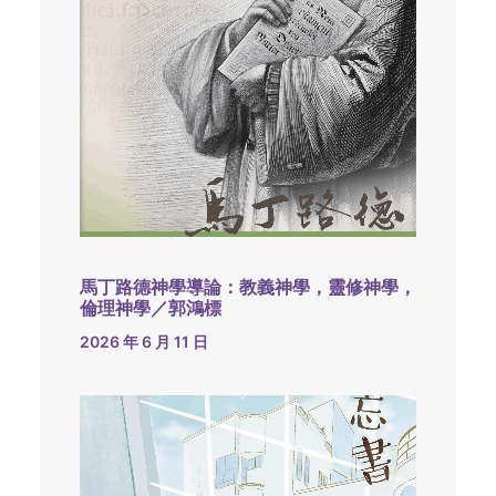
馬丁路德神學導論：教義神學，靈修神學，
倫理神學／郭鴻標
2026 年 6 月 11 日