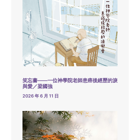
笑忘書——一位神學院老師患癌後經歷的淚
與愛／梁國強
2026 年 6 月 11 日