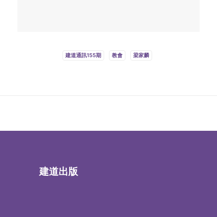
建道通訊155期
教會
梁家麟
建道出版