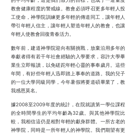
的平均年齡，這是我們致力的目標，也成了一道量度
教會健康程度的警戒線。教會必須呼召更多年輕人投
工使命，神學院訓練更多年輕的傳道同工，讓年輕人
帶引年輕人信主，讓年輕人塑造年輕人的教會，也讓
年輕人使教會回復青春活力。
數年前，建道神學院迎向有關挑戰，放棄沿用多年的
奉獻者得有若干年社會經驗的入學要求，容許大學畢
業生立即報讀，以免磋跎年輕心靈的事奉歲月。這些
年間，有好些年輕人迅即踏上事奉的道路。我的兒子
的一位大學同級同學，今年暑假將要道碩畢業了，教
我感恩莫名。
據2008至2009年度的統計，在院就讀第一學位課程
的全時間學生的平均年齡為32歲。與其他神學院比
較，我相信這仍是相對年輕的獻身群體。一所古老的
神學院，同時是一所年輕人的神學院。我們期望有更