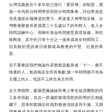
台灣信義會在十多年前已推行「實習傳」的制度，透
過一年內部分時間學習與部分時間事奉，評估學員是
否具備當全職傳道的潛力，再派遣入神學院全修。台
灣教會聚會所更挑選三十五歲以下的年輕人，進入全
時間訓練中心，用兩年黃金時間接受真理裝備，和性
格陶造。其中約只有十分之一後來成為全時間同工，
但其餘的受訓者日後都成為教會的中堅、社會的菁
英。
先不要奢談我們無論作甚麼都是獻身連「十一」都不
恪遵的人，無資格談全所有奉獻;連一年時間都不肯為
主擺上的人，也談不上終生為主所用。
念大學期間，蒙蘇恩佩姊妹和專上學生福音團契的同
工多所照顧，也在一群滿腔激情理想的同學的互相砥
礪下，思考和實踐信仰;既對教會現狀多所不滿，又期
望教會成為社會現狀的改變元素。喊過好些偉大口