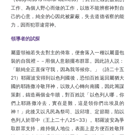
工作、為個人野心而做的工作，以致不能辨察神對自
己的心意，純全的心因此被蒙蔽，失去道德省察的能
力，因而犯罪違背神。
領導者的試探
屬靈領袖若失去對主的倚靠，便會落入一種以屬靈包
裝的自我裡－－用個人意願擺布群眾。因此詩人説：
「願純全正直保守我，因為我等候你。」（詩二十五
21）耶羅波安得到以色列國後，恐怕百姓返回屬猶大
國的耶路撒冷敬拜神，以致人心轉向南國，因此籌謀
策劃，鑄造兩個金牛贖，對百姓説「以色列人哪，你
們上耶路撒冷去，實在是難，這是領你們出埃及的
神！」此後又以凡民為祭司、設邱壇、定節期，陷以
色列人於罪中（王上二十八25~33）。耶羅波安為爭
取群眾支持，維持個人地位，表面上是方便百姓敬拜