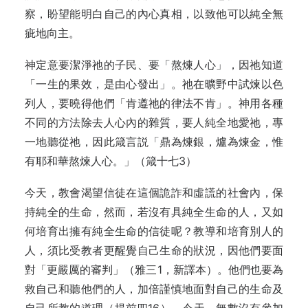
察，盼望能明白自己的內心真相，以致他可以純全無
疵地向主。
神定意要潔淨祂的子民、要「熬煉人心」，因祂知道
「一生的果效，是由心發出」。祂在曠野中試煉以色
列人，要曉得他們「肯遵祂的律法不肯」。神用各種
不同的方法除去人心內的雜質，要人純全地愛祂，專
一地聽從祂，因此箴言説「鼎為煉銀，爐為煉金，惟
有耶和華熬煉人心。」（箴十七3）
今天，教會渴望信徒在這個詭詐和虛謊的社會內，保
持純全的生命，然而，若沒有具純全生命的人，又如
何培育出擁有純全生命的信徒呢？教導和培育別人的
人，須比受教者更醒覺自己生命的狀況，因他們要面
對「更嚴厲的審判」（雅三1，新譯本）。他們也要為
救自己和聽他們的人，加倍謹慎地面對自己的生命及