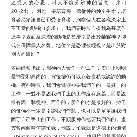
迷惑人的心思，叫人不能分辨神的旨意（弗四
20~24）。因此，要培育專一聽從神的純全生命，培
育者必須讓自己和受培育者，洞察個人在各樣決定上
不正當的動機（妄求）。我們要時常自省我為甚麼作
這事？表面及深層的動機是甚麼？是出於榮耀神？抑
或在保障個人名聲、地位？是恐懼被輕視？是出於對
別人的嫉妒？
依納爵曾指出，屬神的人會作一些工作，表面上明明
是神聖和高尚的，背後卻仍可以存著自私或詭詐的動
機。有些時候，我們會逃避神要我們作的「最好」的
工作－一並不是説我們手上的工作沒有意義，而是説
惟有因「聽從神」而作的，所作的才是最好的。撒但
的伎倆不一定是引誘我們作惡，也可以是單單讓我們
固守自己手上的工作，不順服神作祂要我們作的。盧
雲曾經解釋何謂忙碌，他説，忙碌就是道德上的懶惰
（busyness is moral laziness），終日忙碌於眼前的