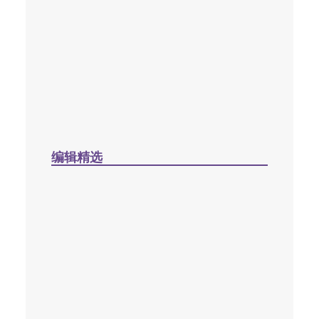
笑忘書——一位神學院老師患癌後經歷的淚
與愛／梁國強
2026 年 6 月 11 日
编辑精选