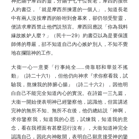
神把賜予摩西的靈，分賜予七十位長老，摩西的接班
人約書亞，「就是摩西所揀選的一個人」，知道長老
中有兩人沒按摩西的吩咐到會幕來，卻仍領受聖靈，
便請求摩西禁止他們説預言。摩西回應説「你為我料
緣故嫉妒人麼？」（民十一29）約書亞以為是要保護
師傅的尊嚴，郤不知道自己內心嫉妒別人，不知不覺
地在攔阻神的工作。
大衞一心一意要「行事純全……倚靠耶和華並不搖
動」（詩二十六1），但他仍向神求『求你察看我，試
驗我，熬煉我的肺腑心腸』（詩二十六2），因他明
白自己不能完全知道內心的實況。在詩篇一三九篇，
大衞一開始便表明神已經鑒察他，認識他，但當講述
完神的無所不知、無所不在後，他仍總結説「神啊，
求你鑒察我，知道我的心思，試煉我，知道我的意
念，看在我裡面有甚麼惡行沒有」，大衞知道神完全
認識自己，因此向神敞開，表明自己願意接受神的鑒