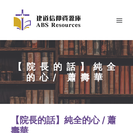
【院長的話】純全
的心/ 蕭壽華
【院長的話】純全的心 / 蕭
壽華