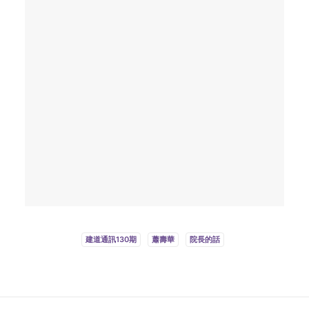
微小教會的見證／高銘謙
2023 年 6 月 1 日
建道通訊130期
蕭壽華
院長的話