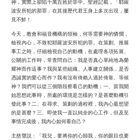
神，實際上卻陷千萬百姓於罪中。聖經記載，「耶羅
波安所犯的那罪」在其後歷代君王身上多次出現，屢
見不鮮！
今天，教會和福音機構的領袖，何等需要神的憐憫，
檢視內心，不致犯耶羅波安所犯的罪。在策劃、推展
事工之時，仔細檢視自己的動機，在處理各項拓展、
公關的工作時，常查問自己：我是否真心單純地為榮
耀神而作這事？我與某些組織、人事建立關係，是否
憑誠實的愛心而作？我有沒有倚賴人過於倚靠、等候
神？我們可以從三個階段察看己的動機：一、當我開
始思想此事時，所處的環境是怎樣的？是甚麼動機引
發此事？二、在尋求、策劃的過程裡，我內心最想望
的是甚麼？三、即使我一直以純全的心工作，但及至
事情完成後，我內心如何看自己？
主慈聲説：「我兒，要將你的心歸我，你的眼目也要