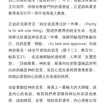
自己所教的道理（提前四16）。今天，無數沒有參加
主日崇拜、徘徊在教會門外的基督徒，正是因為看見
教導者言行不一而不肯再進入教會。
正如祈克果所言「純全就是專注於一件事」（Purity
is to will one thing）;聖經所教導的純全生命，也是
指專注於遵從神旨意這一件事。保羅呼籲我們奉獻自
己，目的是要「察驗」（to test and approve）何為
神的善良丶純全可喜悅的旨意（羅十二2，弗五10，
帖前五21）。在這種察驗的過程裡，人學習「反覆思
想」「詳細察看」神的道，藉著內住的聖靈確認所明
白的的確是神的旨意，並且心思在過程裡逐漸更新，
終能以基督的心回應人生各樣的抉擇。
信徒要聽從神的旨意，會遇上一重極大的大障礙，就
是內心的私欲。每當我們希望獲得神以外的其他東
西，諸如物質、名譽、情欲或舒適等，內心便會出現