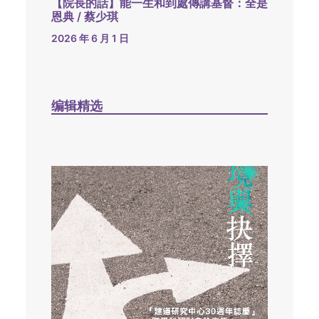
【院長的話】能一生和到處傳講基督：全是
恩典 / 蔡少琪
2026 年 6 月 1 日
编辑精选