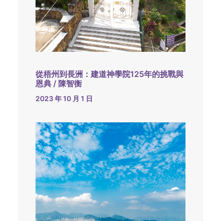
從梧州到長洲：建道神學院125年的挑戰與
恩典 / 陳智衡
2023 年 10 月 1 日