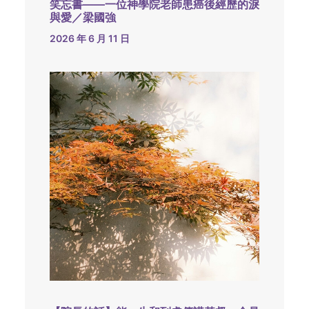
笑忘書——一位神學院老師患癌後經歷的淚
與愛／梁國強
2026 年 6 月 11 日