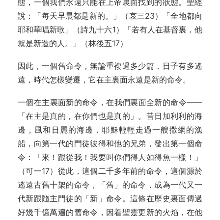
態，一個我們永遠只能在上帝裏面找到的狀態。聖經
說：「每天早晨都是新的。」（哀三23）「全地都向
耶和華唱新歌」（詩九十六1）「若有人在基督裏，他
就是新造的人。」（林後五17）
因此，一個舊命令，無論重複過多少篇，日子有多遙
遠，時代怎樣變遷，它在主裏面永遠是新的命令。
一個在主裏面新的命令，在我們裏面全新的命令——
「在主是真的，在你們也是真的」。昔日加利利的海
邊，風和日麗的海邊，耶穌輕輕走過一艘撒網的漁
船，向第一代的門徒彼得和他的兄弟，發出第一個命
令：「來！跟從我！我要叫你們得人如得魚一樣！」
（可一17）從此，這個二千多年前的命令，這個源於
遙遠古舊十架的命令，「舊」的命令，成為一代又一
代新跟隨主門徒的「新」命令。這條在歷史裏面傳過
好幾千億萬遍的舊命令，因着聖靈更新的火焰，在他