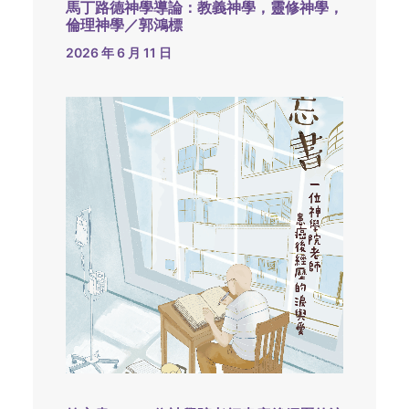
馬丁路德神學導論：教義神學，靈修神學，
倫理神學／郭鴻標
2026 年 6 月 11 日