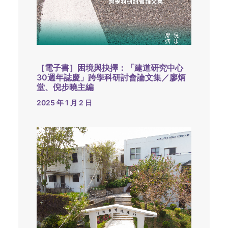
［電子書］困境與抉擇：「建道研究中心
30週年誌慶」跨學科研討會論文集／廖炳
堂、倪步曉主編
2025 年 1 月 2 日