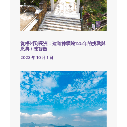
從梧州到長洲：建道神學院125年的挑戰與
恩典 / 陳智衡
2023 年 10 月 1 日