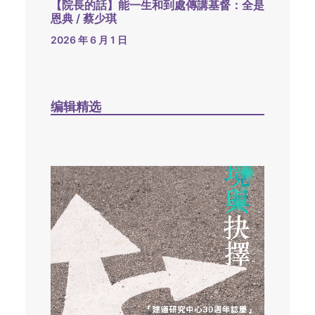
【院長的話】能一生和到處傳講基督：全是
恩典 / 蔡少琪
2026 年 6 月 1 日
编辑精选