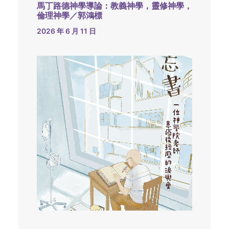
馬丁路德神學導論：教義神學，靈修神學，
倫理神學／郭鴻標
2026 年 6 月 11 日