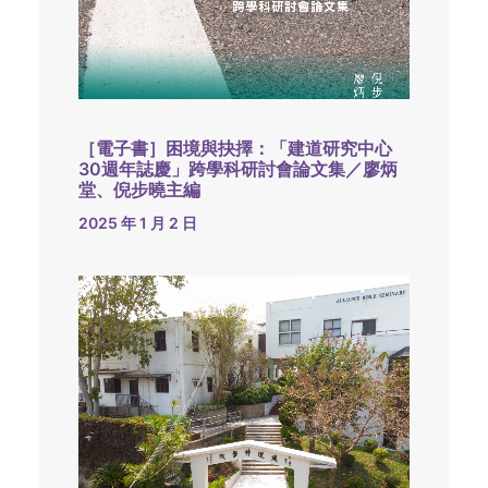
［電子書］困境與抉擇：「建道研究中心
30週年誌慶」跨學科研討會論文集／廖炳
堂、倪步曉主編
2025 年 1 月 2 日