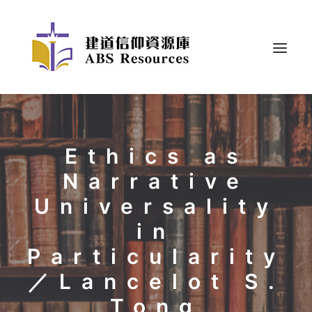
Ethics as
Narrative
Universality
in
Particularity
／Lancelot S.
Tong