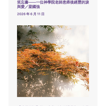
笑忘書——一位神學院老師患癌後經歷的淚
與愛／梁國強
2026 年 6 月 11 日