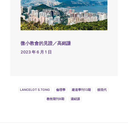
微小教會的見證／高銘謙
2023 年 6 月 1 日
LANCELOT S.TONG
倫理學
建道學刊13期
後現代
教牧期刊8期
湯紹源