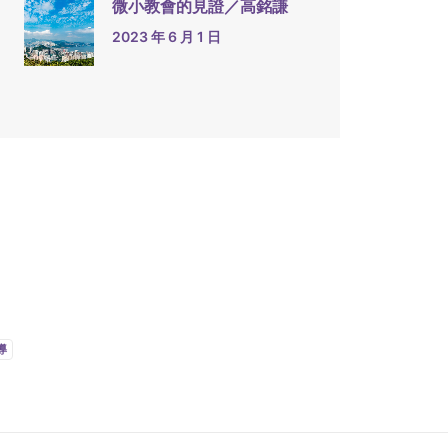
微小教會的見證／高銘謙
2023 年 6 月 1 日
導