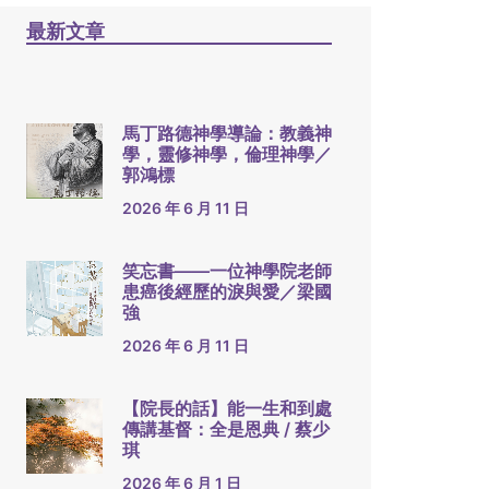
最新文章
馬丁路德神學導論：教義神
學，靈修神學，倫理神學／
郭鴻標
2026 年 6 月 11 日
笑忘書——一位神學院老師
患癌後經歷的淚與愛／梁國
強
2026 年 6 月 11 日
【院長的話】能一生和到處
傳講基督：全是恩典 / 蔡少
琪
2026 年 6 月 1 日