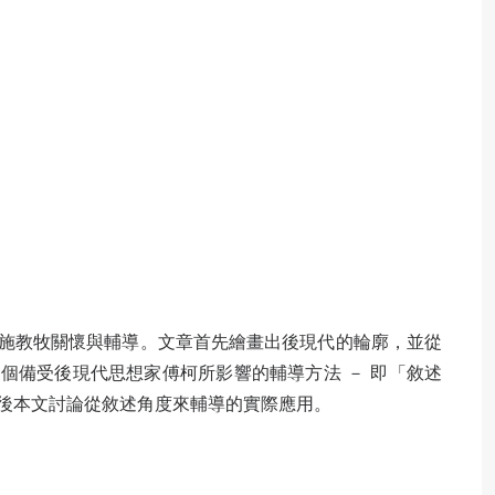
施教牧關懷與輔導。文章首先繪畫出後現代的輪廓，並從
個備受後現代思想家傅柯所影響的輔導方法 － 即「敘述
後本文討論從敘述角度來輔導的實際應用。