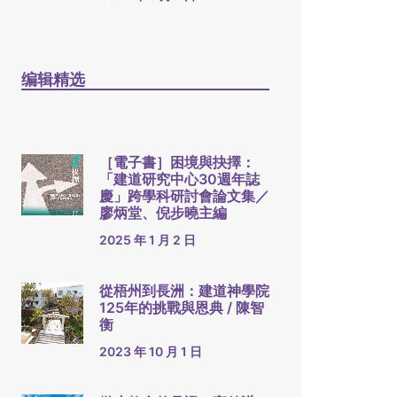
编辑精选
［電子書］困境與抉擇：
「建道研究中心30週年誌
慶」跨學科研討會論文集／
廖炳堂、倪步曉主編
2025 年 1 月 2 日
從梧州到長洲：建道神學院
125年的挑戰與恩典 / 陳智
衡
2023 年 10 月 1 日