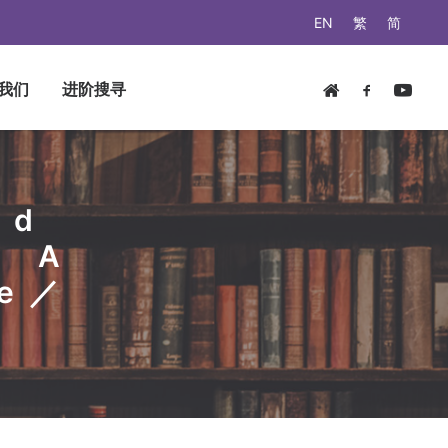
EN
繁
简
我们
进阶搜寻
nd
: A
se／