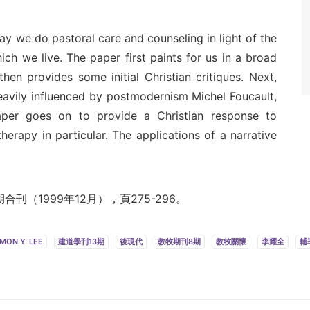
ay we do pastoral care and counseling in light of the
ch we live. The paper first paints for us in a broad
en provides some initial Christian critiques. Next,
eavily influenced by postmodernism Michel Foucault,
paper goes on to provide a Christian response to
erapy in particular. The applications of a narrative
（1999年12月），頁275-296。
IMON Y. LEE
建道學刊13期
後現代
教牧期刊8期
教牧關懷
李耀全
輔