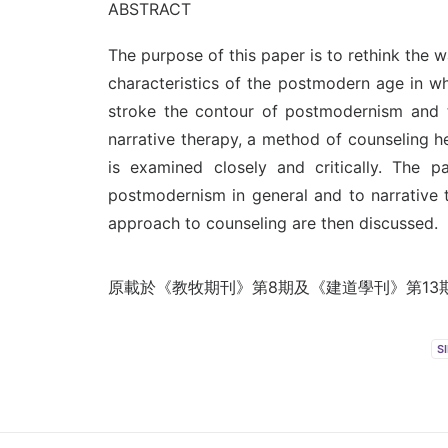
ABSTRACT
The purpose of this paper is to rethink the w
characteristics of the postmodern age in whi
stroke the contour of postmodernism and th
narrative therapy, a method of counseling h
is examined closely and critically. The 
postmodernism in general and to narrative th
approach to counseling are then discussed.
原載於《教牧期刊》第8期及《建道學刊》第13期合刊
S