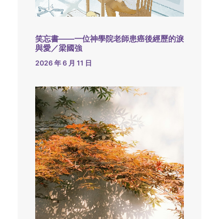
笑忘書——一位神學院老師患癌後經歷的淚
與愛／梁國強
2026 年 6 月 11 日