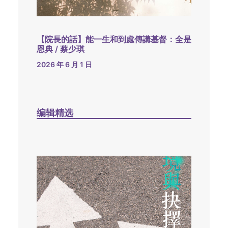
【院長的話】能一生和到處傳講基督：全是
恩典 / 蔡少琪
2026 年 6 月 1 日
编辑精选