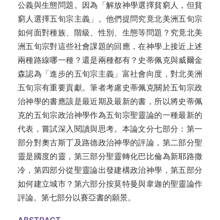
公義與生態問題。因為「解放神學選擇貧窮人，但貧
窮人選擇五旬宗主義」。他們提問究竟北美洲五旬宗
如何面對種族、階級、性別、生態等問題？究竟北美
洲五旬宗對這些社會課題的回應，在神學上接近上述
兩種路線哪一種？還是兩種都有？史蒂佩克與威爾金
森認為「進步的五旬宗主義」富社會向度，對北美洲
五旬宗有重要貢獻。筆者考慮史蒂佩克關於五旬宗政
治神學的書應該是最近期及最新的書，所以將史蒂佩
克的五旬宗政治神學作為五旬宗聖靈論的一種最新的
代表，嘗試深入閱讀與思考。本論文分七部分：第一
部分對奧古斯丁及路德政治神學的評論，第二部分聖
靈是國度的靈，第三部分聖靈轉化巴比倫為新耶路撒
冷，第四部分從聖靈論出發建構政治神學，第五部分
如何建立城市？第六部分按莫特曼與韋迦的聖靈論作
評論。第七部分以賽亞書的願景。