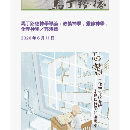
馬丁路德神學導論：教義神學，靈修神學，
倫理神學／郭鴻標
2026 年 6 月 11 日