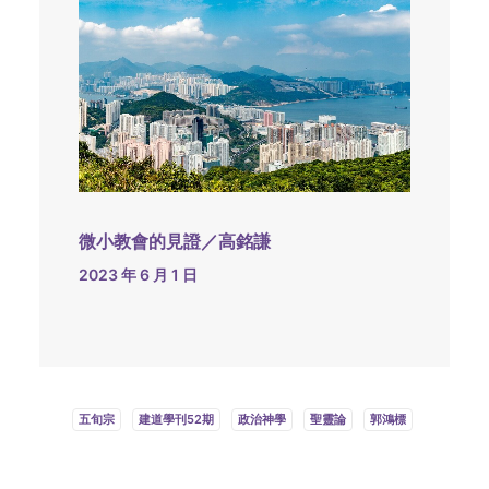
微小教會的見證／高銘謙
2023 年 6 月 1 日
五旬宗
建道學刊52期
政治神學
聖靈論
郭鴻標