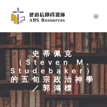
史蒂佩克
（Steven M.
Studebaker）
的五旬宗政治神學
／郭鴻標