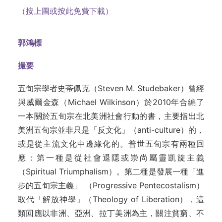
（按上圖或按此免費下載）
郭鴻標
撮要
五旬宗學者史蒂佩克（Steven M. Studebaker）曾經
與威爾金森（Michael Wilkinson）於2010年合編了
一本關於五旬宗在北美洲社會行動的書，主要指出北
美洲五旬宗並非只是「反文化」（anti-culture）的，
或是從主流文化中邊緣化的。普世五旬宗有兩種回
應：第一種是從社會退隱或崇尚屬靈凱旋主義
（Spiritual Triumphalism）。第二種是發展一種「進
步的五旬宗主義」 （Progressive Pentecostalism）
取代「解放神學」（Theology of Liberation），這
類回應以非洲、亞洲、拉丁美洲為主，關注貧窮、不