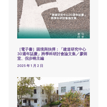
［電子書］困境與抉擇：「建道研究中心
30週年誌慶」跨學科研討會論文集／廖炳
堂、倪步曉主編
2025 年 1 月 2 日