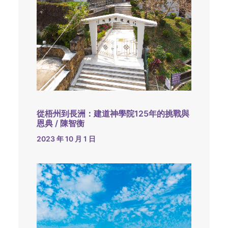
從梧州到長洲：建道神學院125年的挑戰與
恩典 / 陳智衡
2023 年 10 月 1 日