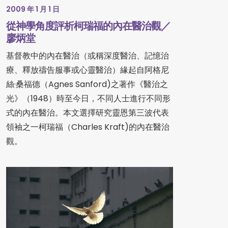
2009 年 1 月 1 日
從神學角度評析柯瑞福的內在醫治觀／
廖炳堂
基督教中的內在醫治（或稱深度醫治、記憶治
療、釋放禱告服事或心靈醫治）緣起自阿格尼
絲·桑福德（Agnes Sanford)之著作《醫治之
光》（1948）時至今日，不同人士進行不同形
式的內在醫治。本文選擇研究靈恩第三波代表
領袖之一柯瑞福（Charles Kraft)的內在醫治
觀。