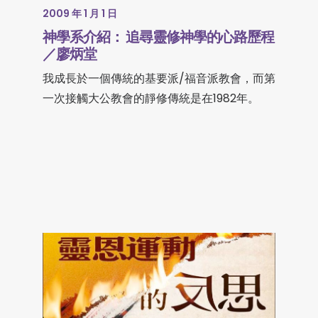
2009 年 1 月 1 日
神學系介紹： 追尋靈修神學的心路歷程
／廖炳堂
我成長於一個傳統的基要派/福音派教會，而第
一次接觸大公教會的靜修傳統是在1982年。