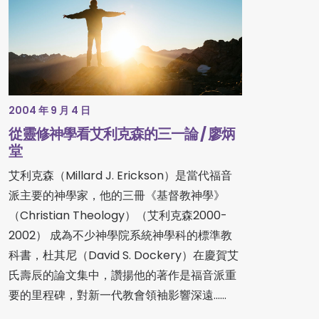
2004 年 9 月 4 日
從靈修神學看艾利克森的三一論 / 廖炳
堂
艾利克森（Millard J. Erickson）是當代福音
派主要的神學家，他的三冊《基督教神學》
（Christian Theology）（艾利克森2000-
2002） 成為不少神學院系統神學科的標準教
科書，杜其尼（David S. Dockery）在慶賀艾
氏壽辰的論文集中，讚揚他的著作是福音派重
要的里程碑，對新一代教會領袖影響深遠......