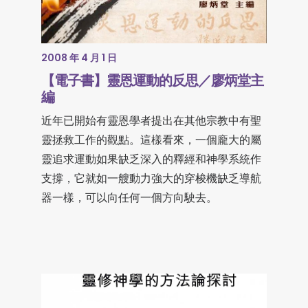
2008 年 4 月 1 日
【電子書】靈恩運動的反思／廖炳堂主
編
近年已開始有靈恩學者提出在其他宗教中有聖
靈拯救工作的觀點。這樣看來，一個龐大的屬
靈追求運動如果缺乏深入的釋經和神學系統作
支撐，它就如一艘動力強大的穿梭機缺乏導航
器一樣，可以向任何一個方向駛去。