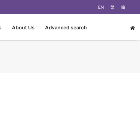
EN
繁
简
s
About Us
Advanced search