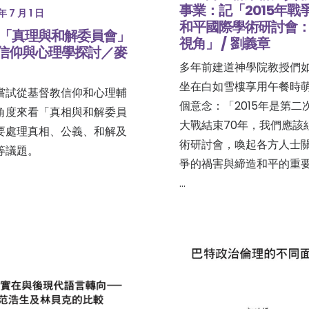
事業：記「2015年戰
年 7 月 1 日
和平國際學術研討會
「真理與和解委員會」
視角」 / 劉義章
信仰與心理學探討／麥
多年前建道神學院教授們
坐在白如雪樓享用午餐時
嘗試從基督教信仰和心理輔
個意念：「2015年是第二
角度來看「真相與和解委員
大戰結束70年，我們應該
要處理真相、公義、和解及
術研討會，喚起各方人士
等議題。
爭的禍害與締造和平的重
…