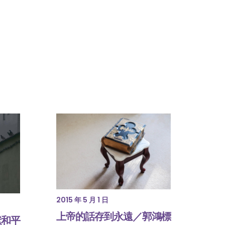
2015 年 5 月 1 日
上帝的話存到永遠／郭鴻標
獻和平