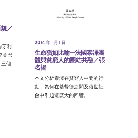
面貌／
2014 年 1 月 1 日
匈牙利
生命猶如比喻—法國泰澤團
究竟巴
體與貧窮人的團結共融／張
有三個
名揚
本文分析泰澤在貧窮人中間的行
動，為何在基督徒之間及俗世社
會中引起這麼大的回響。