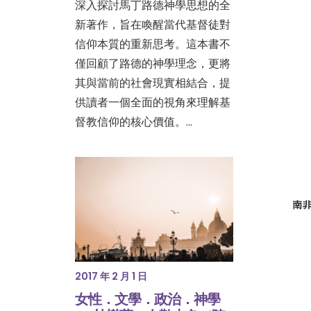
深入探討馬丁路德神學思想的全
新著作，旨在喚醒當代基督徒對
信仰本質的重新思考。這本書不
僅回顧了路德的神學理念，更將
其與當前的社會現實相結合，提
供讀者一個全面的視角來理解基
督教信仰的核心價值。…
2017 年 2 月 1 日
女性．文學．政治．神學