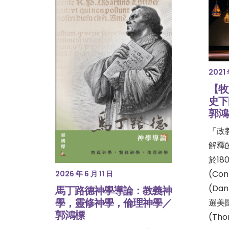
2021 
【牧
史下
郭鴻
「政
解釋
於18
(Co
2026 年 6 月 11 日
(Da
馬丁路德神學導論：教義神
學，靈修神學，倫理神學／
選美
郭鴻標
(Tho