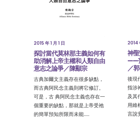
2014 
2015 年 1 月 1 日
神聖
探討當代莫林那主義如何有
——
助消解上帝主權和人類自由
／郭
意志之論爭／陳顯宗
後現
古典加爾文主義存在很多缺點，
指涉
而古典阿民念主義則將它修訂。
及其
可是，古 典阿民念主義也存在一
用維
個重要的缺點，那就是上帝受祂
言說
的簡單預知所限而未能……