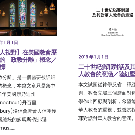
年 1 月 1 日
人視野】在美國教會歷
2019 年 1 月 1 日
的「政教分離」概念／
標
二十世紀猶耶對話及
人教會的意涵／陸紅
教分離」是一個需要被詳細
本文試圖從神學反省、釋
的概念，本篇文章只是集中
判、教會立場三個層面對
01年美國康乃迪州
學作出回顧與剖析，希望
nnecticut)丹百里
華人教會的重視，並嘗試
nbury)浸信會聯會去信剛獲
耶對話對華人教會的意涵。
國總統的多瑪斯·傑弗遜
mas……