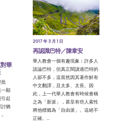
2017 年 3 月 1 日
再認識巴特／陳韋安
華人教會一個有趣現象︰許多人
其對華
談論巴特，但真正閱讀過巴特的
堅
人卻不多，這當然因其著作鮮有
經批
中文翻譯，且太多、太長。因
這一顯
此，上一代華人教會有時候會稱
能引起
之為「新派」，甚至有些人索性
探討猶
將他標籤為「自由派」。這絕不
…
正確。…