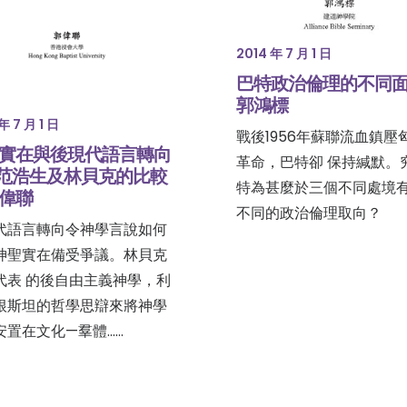
2014 年 7 月 1 日
巴特政治倫理的不同
郭鴻標
年 7 月 1 日
戰後1956年蘇聯流血鎮壓
實在與後現代語言轉向
革命，巴特卻 保持緘默。
范浩生及林貝克的比較
特為甚麼於三個不同處境
偉聯
不同的政治倫理取向？
代語言轉向令神學言說如何
神聖實在備受爭議。林貝克
代表 的後自由主義神學，利
根斯坦的哲學思辯來將神學
安置在文化—羣體……