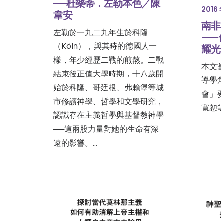
──杜樂蒂．左勒本色／陳
2016 
韋安
南非
左勒於一九二九年生於科隆
——
（Köln），與其時的德國人一
耀光
樣，年少經歷二戰的煎熬。二戰
本文
結束後正值大學時期，十八歲開
導學
始於科隆、哥廷根、弗賴堡等城
會」
市修讀神學、哲學和文學研究，
寬恕
認識存在主義哲學與基督教神學
──這兩股力量對她的生命有深
遠的影響。…