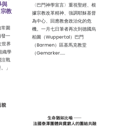
爭與
〈巴門神學宣言〉重視聖經、根
：宗教
據宗教改革精神、強調耶穌基督
為中心、回應教會政治化的危
如常圍
機。一月七日筆者再次到德國烏
萌發一
柏圖（Wuppertal）巴門
次世界
（Barmen）區基馬克教堂
組織學
（Gemarker……
關注戰
要。」