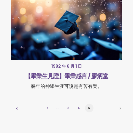
1992 年 6 月 1 日
【畢業生見證】畢業感言 / 廖炳堂
幾年的神學生涯可說是有苦有樂。
1
...
3
4
5