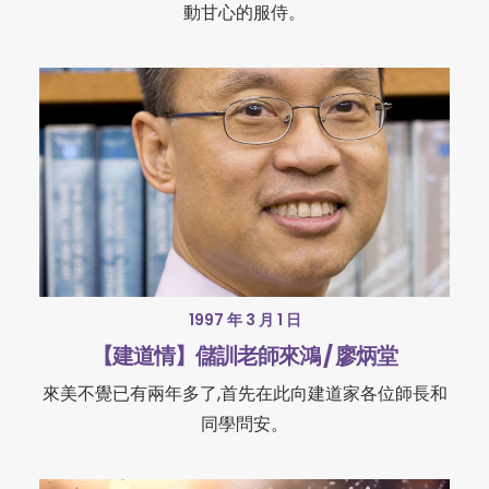
動甘心的服侍。
1997 年 3 月 1 日
【建道情】儲訓老師來鴻 / 廖炳堂
來美不覺已有兩年多了,首先在此向建道家各位師長和
同學問安。