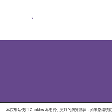
本院網站使用 Cookies 為您提供更好的瀏覽體驗，如果您繼
© 2026 建道神學院Alliance Bible Seminary. All rights