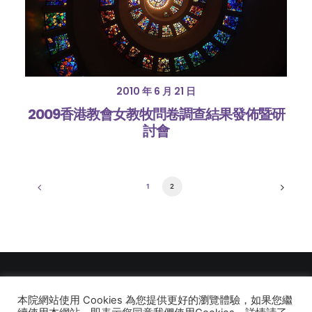
2010 年 6 月 21 日
2009香港教會女教牧問卷調查結果發佈暨研
討會
1
2
本院網站使用 Cookies 為您提供更好的瀏覽體驗，如果您繼
© 2026 建道神學院Alliance Bible Seminary. All rights reserved