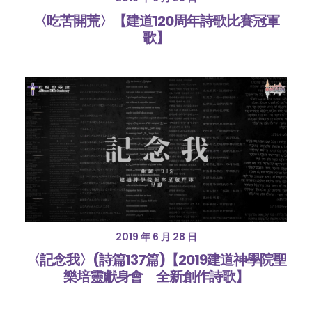
〈吃苦開荒〉【建道120周年詩歌比賽冠軍
歌】
2019 年 6 月 28 日
〈記念我〉(詩篇137篇)【2019建道神學院聖
樂培靈獻身會 全新創作詩歌】