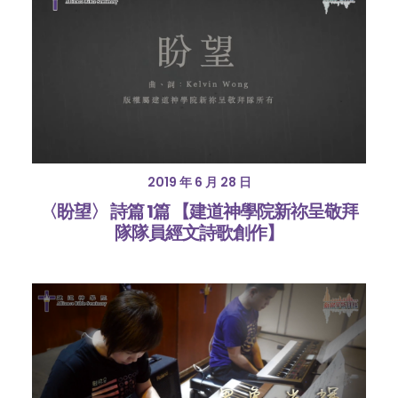
2019 年 6 月 28 日
〈盼望〉 詩篇 1篇 【建道神學院新祢呈敬拜
隊隊員經文詩歌創作】