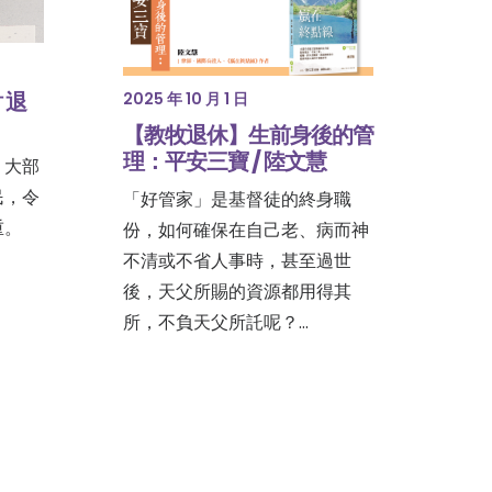
 退
2025 年 10 月 1 日
【教牧退休】生前身後的管
理：平安三寶 / 陸文慧
，大部
民，令
「好管家」是基督徒的終身職
重。
份，如何確保在自己老、病而神
不清或不省人事時，甚至過世
後，天父所賜的資源都用得其
所，不負天父所託呢？…