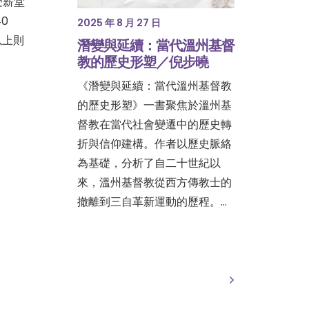
受薪堂
0
2025 年 8 月 27 日
以上則
潛變與延續：當代溫州基督
教的歷史形塑／倪步曉
《潛變與延續：當代溫州基督教
的歷史形塑》一書聚焦於溫州基
督教在當代社會變遷中的歷史轉
折與信仰建構。作者以歷史脈絡
為基礎，分析了自二十世紀以
來，溫州基督教從西方傳教士的
撤離到三自革新運動的歷程。…