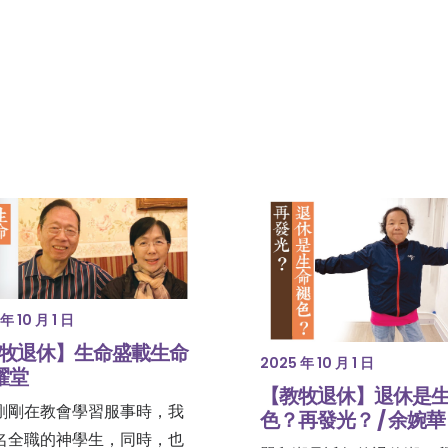
年 10 月 1 日
牧退休】生命盛載生命
2025 年 10 月 1 日
簡耀堂
【教牧退休】退休是
剛剛在教會學習服事時，我
色？再發光？ / 余婉華
名全職的神學生，同時，也