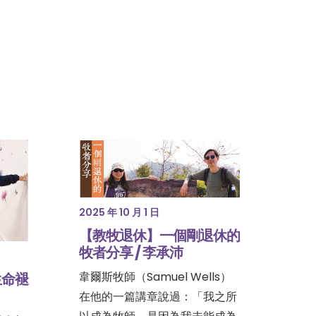
2025 年 10 月 1 日
【教牧退休】一個剛退休的
牧者分享 / 李承沛
韋爾斯牧師（Samuel Wells）
生命褪
在他的一篇講章說過：「我之所