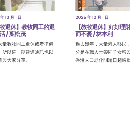
年 10 月 1 日
2025 年 10 月 1 日
牧退休】教牧同工的退
【教牧退休】好好理財
活 / 葉松茂
而不憂 / 林本利
大量教牧同工退休或者準備
過去幾年，大量港人移民
，所以這一期建道通訊也以
分是在職人士帶同子女移
目與大家分享。
香港人口老化問題日趨嚴