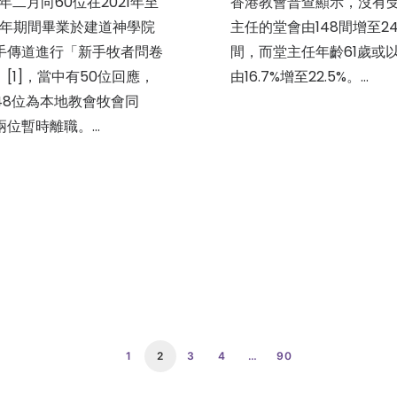
5年二月向60位在2021年至
香港教會普查顯示，沒有
24年期間畢業於建道神學院
主任的堂會由148間增至24
手傳道進行「新手牧者問卷
間，而堂主任年齡61歲或
」[1]，當中有50位回應，
由16.7%增至22.5%。…
48位為本地教會牧會同
兩位暫時離職。…
1
2
3
4
…
90