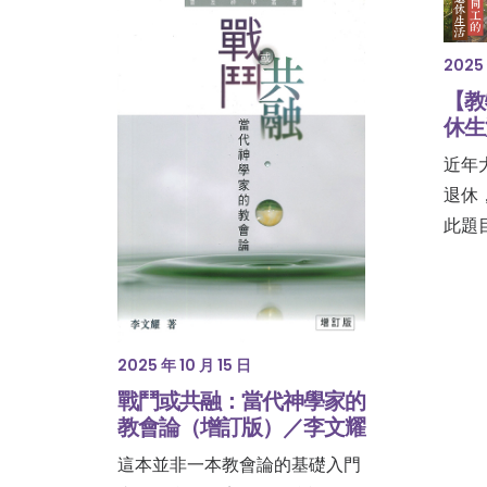
2025 
【教
休生
近年
退休
此題
2025 年 10 月 15 日
戰鬥或共融：當代神學家的
教會論（增訂版）／李文耀
這本並非一本教會論的基礎入門