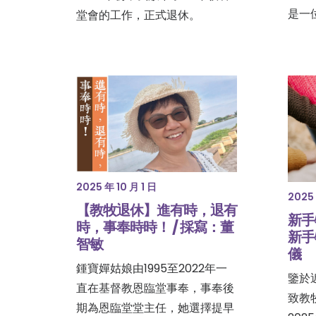
是一
堂會的工作，正式退休。
2025 年 10 月 1 日
2025 
【教牧退休】進有時，退有
新手
時，事奉時時！ / 採寫：董
新手
智敏
儀
鍾寶嬋姑娘由1995至2022年一
鑒於
直在基督教恩臨堂事奉，事奉後
致教
期為恩臨堂堂主任，她選擇提早