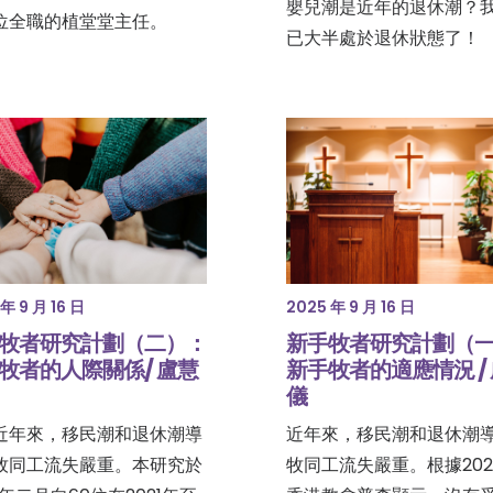
嬰兒潮是近年的退休潮？
位全職的植堂堂主任。
已大半處於退休狀態了！
年 9 月 16 日
2025 年 9 月 16 日
牧者研究計劃（二）：
新手牧者研究計劃（
牧者的人際關係/ 盧慧
新手牧者的適應情況 /
儀
近年來，移民潮和退休潮導
近年來，移民潮和退休潮
牧同工流失嚴重。本研究於
牧同工流失嚴重。根據202