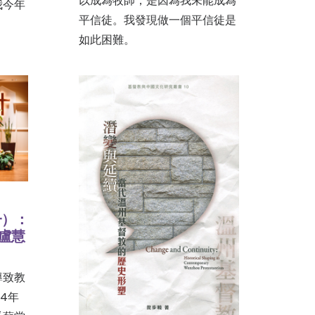
以成為牧師，是因為我未能成為
我今年
平信徒。我發現做一個平信徒是
如此困難。
一）：
 盧慧
導致教
4年