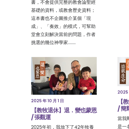
書，不會提供完整的教會論聖經
基礎的資料，或教會歷史資料；
這本書也不企圖推介某個「現
成」、「奏效」的模式，可幫助
堂會立刻解決當前的問題，作者
挑選的幾位神學家………
2025 
【教
2025 年 10 月 1 日
/ 
【教牧退休】退．變也蒙恩
/ 張觀運
當我
是一
2025年初，我放下了42年牧養