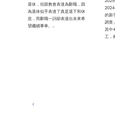
202
退休，但跟教會表達為辭職，因
20
為退休似乎表達了真是退下和休
的新
息，而辭職一詞卻表達出未來希
調查
望繼續事奉。…
其中
工，