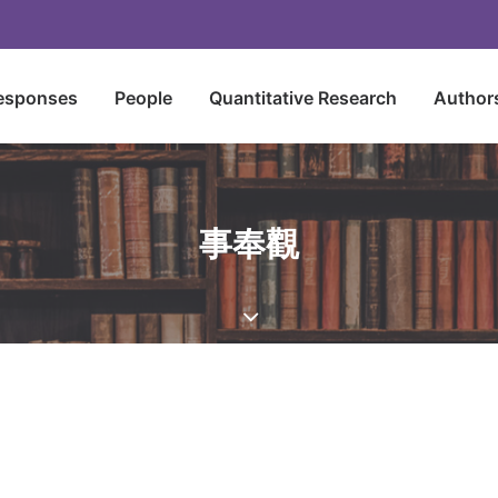
esponses
People
Quantitative Research
Author
事奉觀