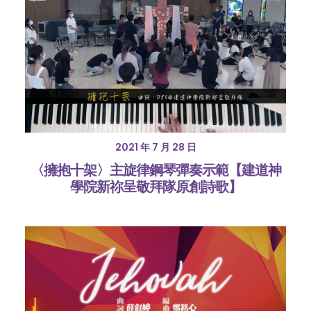
2021 年 7 月 28 日
〈擁抱十架〉主旋律鋼琴彈奏示範【建道神
學院新祢呈敬拜隊原創詩歌】