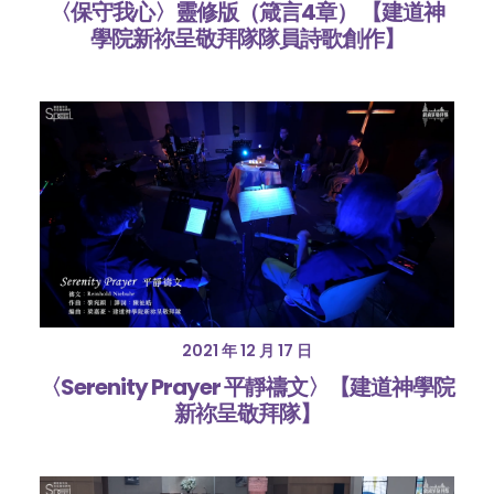
〈保守我心〉靈修版（箴言4章） 【建道神
學院新祢呈敬拜隊隊員詩歌創作】
2021 年 12 月 17 日
〈Serenity Prayer 平靜禱文〉【建道神學院
新祢呈敬拜隊】