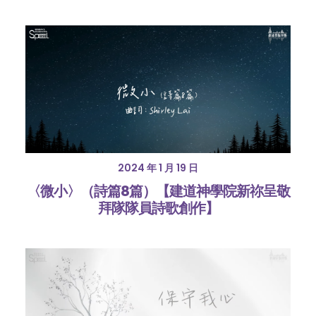
2024 年 1 月 19 日
〈微小〉（詩篇8篇）【建道神學院新祢呈敬
拜隊隊員詩歌創作】