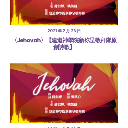
2021 年 2 月 26 日
〈Jehovah〉【建道神學院新祢呈敬拜隊原
創詩歌】