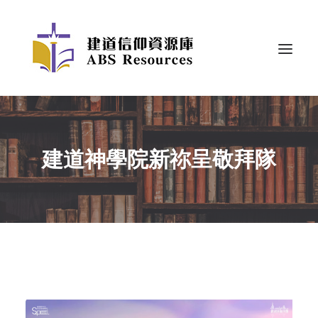
建道神學院新祢呈敬拜隊