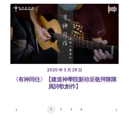
2020 年 3 月 28 日
〈有神同往〉【建道神學院新祢呈敬拜隊隊
員詩歌創作】
1
2
3
4