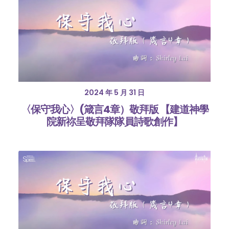
2024 年 5 月 31 日
〈保守我心〉(箴言4章）敬拜版 【建道神學
院新祢呈敬拜隊隊員詩歌創作】