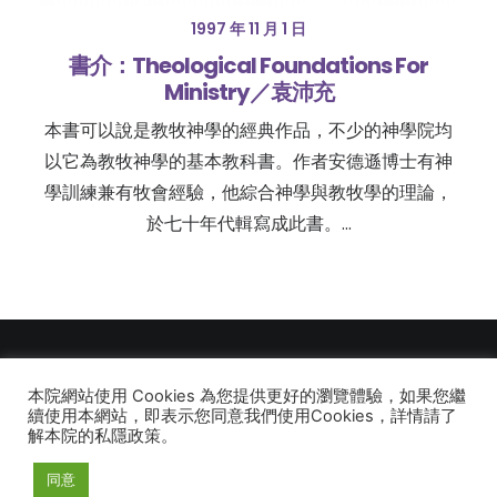
1997 年 11 月 1 日
書介：Theological Foundations For
Ministry／袁沛充
本書可以說是教牧神學的經典作品，不少的神學院均
以它為教牧神學的基本教科書。作者安德遜博士有神
學訓練兼有牧會經驗，他綜合神學與教牧學的理論，
於七十年代輯寫成此書。…
本院網站使用 Cookies 為您提供更好的瀏覽體驗，如果您繼
© 2026 建道神學院Alliance Bible Seminary. All rights reserved
續使用本網站，即表示您同意我們使用Cookies，詳情請了
解本院的私隱政策。
同意