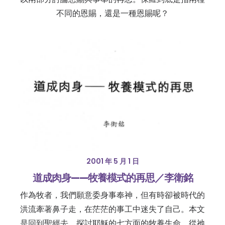
不同的恩賜，還是一種恩賜呢？
2001 年 5 月 1 日
道成肉身——牧養模式的再思／李衛銘
作為牧者，我們願意委身事奉神，但有時卻被時代的
洪流牽著鼻子走，在茫茫的事工中迷失了自己。本文
是回到聖經去，探討耶穌的七方面的牧養生命，從祂