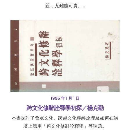
題，尤難能可貴。…
1995 年 1 月 1 日
跨文化修辭詮釋學初探／楊克勤
本書探討了會眾文化、跨越文化釋經原理及如何在講
壇上應用「跨文化修辭詮釋學」等課題。