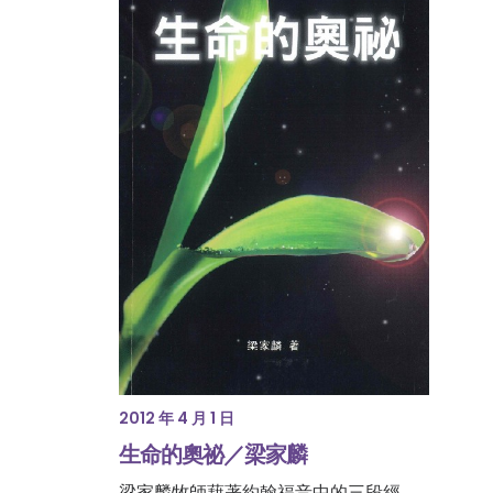
2012 年 4 月 1 日
生命的奧祕／梁家麟
梁家麟牧師藉著約翰福音中的三段經