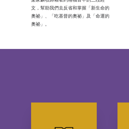
文，幫助我們去反省和掌握「新生命的
奧祕」、「吃基督的奧祕」及「命運的
奧祕」。