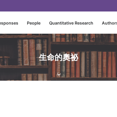
esponses
People
Quantitative Research
Author
生命的奧祕