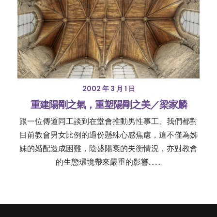
2002 年 3 月 1 日
重建陽剛之氣，重塑陽剛之美／梁家麟
跟一位傳道同工談到在堂會推動男性事工。我們都對
目前教會男女比例的過份懸殊心感焦慮，這不僅為姊
妹的婚配造成困難，陰盛陽衰的失衡情況，亦對教會
的生態環境帶來嚴重的影響......…