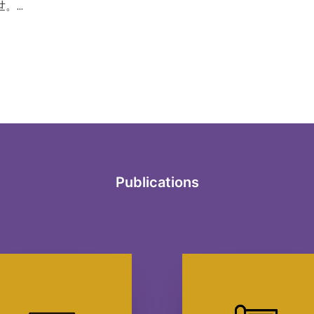
世。…
Publications