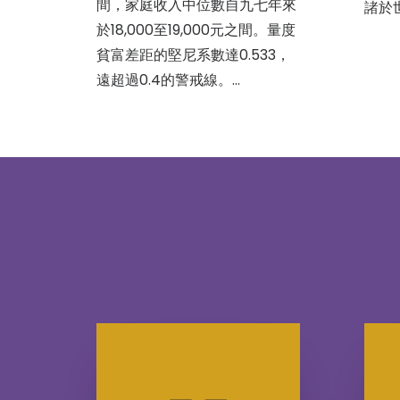
間，家庭收入中位數自九七年來
諸於
於18,000至19,000元之間。量度
貧富差距的堅尼系數達0.533，
遠超過0.4的警戒線。…