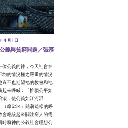
年 4 月 1 日
公義與貧窮問題／張慕
一位公義的神，今天社會在
不均的情況極之嚴重的情況
祂豈不也期望祂的教會和祂
民起來呼喊︰「惟願公平如
滾滾，使公義如江河滔
」（摩5:24）隨著這樣的呼
教會應該起來關注窮人的需
同時將神的公義社會理想公