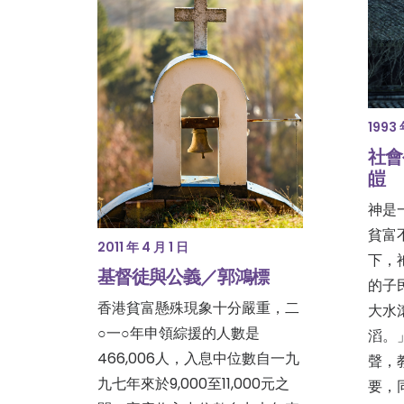
1993 
社會
皚
神是
貧富
2011 年 4 月 1 日
下，
基督徒與公義／郭鴻標
的子
香港貧富懸殊現象十分嚴重，二
大水
○一○年申領綜援的人數是
滔。
466,006人，入息中位數自一九
聲，
九七年來於9,000至11,000元之
要，