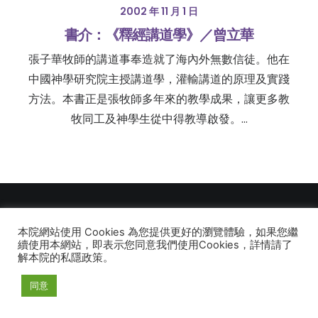
2002 年 11 月 1 日
書介：《釋經講道學》／曾立華
張子華牧師的講道事奉造就了海內外無數信徒。他在
中國神學研究院主授講道學，灌輸講道的原理及實踐
方法。本書正是張牧師多年來的教學成果，讓更多教
牧同工及神學生從中得教導啟發。…
本院網站使用 Cookies 為您提供更好的瀏覽體驗，如果您繼
© 2026 建道神學院Alliance Bible Seminary. All rights reserved
續使用本網站，即表示您同意我們使用Cookies，詳情請了
解本院的私隱政策。
同意