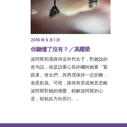
2016 年 6 月 1 日
你聽懂了沒有？／馮耀榮
波阿斯初遇路得這外邦女子，對她說的
首句話，就是語重心長的囑咐她要「緊
跟著」使女們，與男僕保持一定距離，
免受欺負。可惜，路得有意或無意忽略
波阿斯對她的擔憂，錯解波阿斯的心
意，朝相反方向而行。…