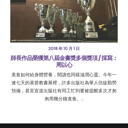
2018 年 10 月 1 日
師長作品榮獲第八屆金書獎多個獎項 / 採寫：
周以心
美食如何給身體營養，閱讀也同樣滋潤心靈。今年一
連七天的基督教書展裡，許多出版社為華人信徒勤勞
預備，甚至宣道出版社有同工忙到要被提醒多次才匆
匆用幾分鐘進食。…