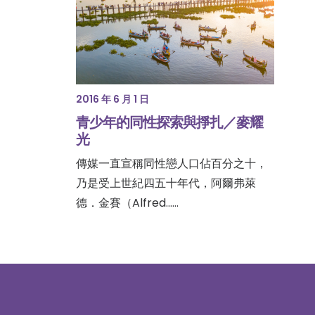
2016 年 6 月 1 日
青少年的同性探索與掙扎／麥耀
光
傳媒一直宣稱同性戀人口佔百分之十，
乃是受上世紀四五十年代，阿爾弗萊
德．金賽（Alfred……