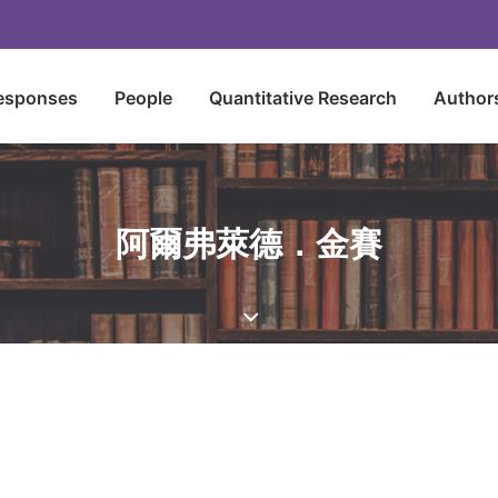
esponses
People
Quantitative Research
Author
阿爾弗萊德．金賽