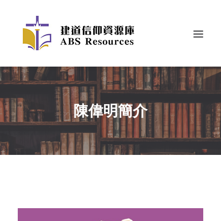
陳偉明簡介