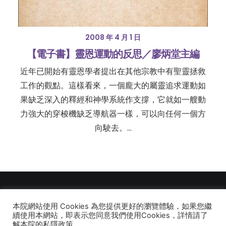
2008 年 4 月 1 日
【電子書】靈恩運動的反思／廖炳堂主編
近年已開始有靈恩學者提出在其他宗教中有聖靈拯救
工作的觀點。這樣看來，一個龐大的屬靈追求運動如
果缺乏深入的釋經和神學系統作支撐，它就如一艘動
力強大的穿梭機缺乏導航器一樣，可以向任何一個方
向駛去。…
本院網站使用 Cookies 為您提供更好的瀏覽體驗，如果您繼
© 2026 建道神學院Alliance Bible Seminary. All rights reserved
續使用本網站，即表示您同意我們使用Cookies，詳情請了
解本院的私隱政策。