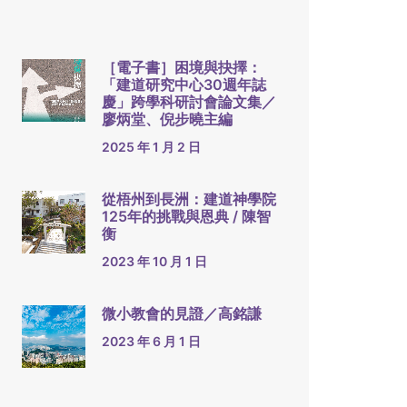
［電子書］困境與抉擇：
「建道研究中心30週年誌
慶」跨學科研討會論文集／
廖炳堂、倪步曉主編
2025 年 1 月 2 日
從梧州到長洲：建道神學院
125年的挑戰與恩典 / 陳智
衡
2023 年 10 月 1 日
微小教會的見證／高銘謙
2023 年 6 月 1 日