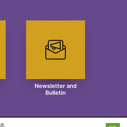
Newsletter and
Bulletin
隱政