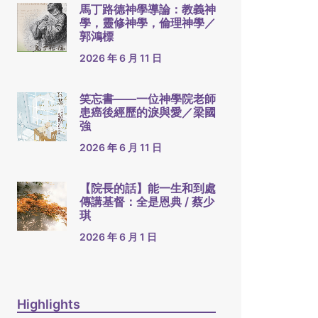
馬丁路德神學導論：教義神
學，靈修神學，倫理神學／
郭鴻標
2026 年 6 月 11 日
笑忘書——一位神學院老師
患癌後經歷的淚與愛／梁國
強
2026 年 6 月 11 日
【院長的話】能一生和到處
傳講基督：全是恩典 / 蔡少
琪
2026 年 6 月 1 日
Highlights