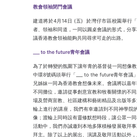
教會領袖閉門會議
建道將於4月14日 (五) 於灣仔市區校園舉
者、領袖和同道，一同以圓桌會議的形式，分享
議香港教會領袖能夠共同尋求可走的出路。
___ to the future
青年會議
為了於轉變的氛圍下讓年青的基督徒一同想像教會未
中環8號碼頭舉行「___ to the future
兄姊妹一同為香港教會想像未來。會議將以嘉年
不同攤位，邀請從事創意宣教和牧養關懷的不同
場及營商宣教、社區建構和藝術精品及出版等多
輪上進行的講座，我們有幸邀請到不同神學院
像；渡輪上同時設有靈修默想時段，讓公眾一同
活動中，我們亦誠邀到本地多隊積極發展敬拜事
拜主。除了以上的展出、演講及敬拜活動以外，