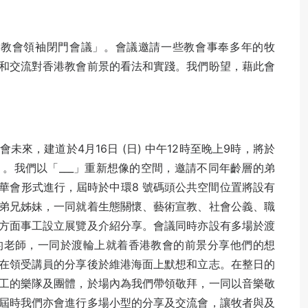
行「教會領袖閉門會議」。會議邀請一些教會事奉多年的牧
和交流對香港教會前景的看法和實踐。我們盼望，藉此會
來，建道於4月16日 (日) 中午12時至晚上9時，將於
青年會議」。我們以「___」重新想像的空間，邀請不同年齡層的弟
華會形式進行，屆時於中環8 號碼頭公共空間位置將設有
弟兄姊妹，一同就着生態關懷、藝術宣教、社會公義、職
方面事工設立展覽及介紹分享。會議同時亦設有多場於渡
的老師，一同於渡輪上就着香港教會的前景分享他們的想
在領受講員的分享後於維港海面上默想和立志。在整日的
工的樂隊及團體，於場內為我們帶領敬拜，一同以音樂敬
屆時我們亦會進行多場小型的分享及交流會，讓牧者與及