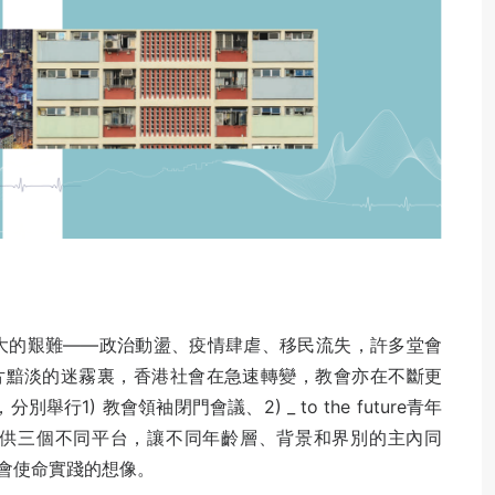
常大的艱難——政治動盪、疫情肆虐、移民流失，許多堂會
片黯淡的迷霧裏，香港社會在急速轉變，教會亦在不斷更
別舉行1) 教會領袖閉門會議、2) _ to the future青年
提供三個不同平台，讓不同年齡層、背景和界別的主內同
會使命實踐的想像。