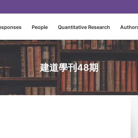
esponses
People
Quantitative Research
Author
建道學刊48期