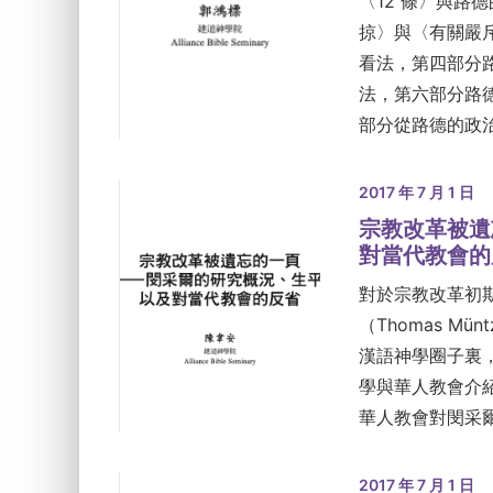
〈12 條〉與路
掠〉與〈有關嚴
看法，第四部分
法，第六部分路
部分從路德的政
2017 年 7 月 1 日
宗教改革被遺
對當代教會的
對於宗教改革初期
（Thomas M
漢語神學圈子裏
學與華人教會介
華人教會對閔采
2017 年 7 月 1 日