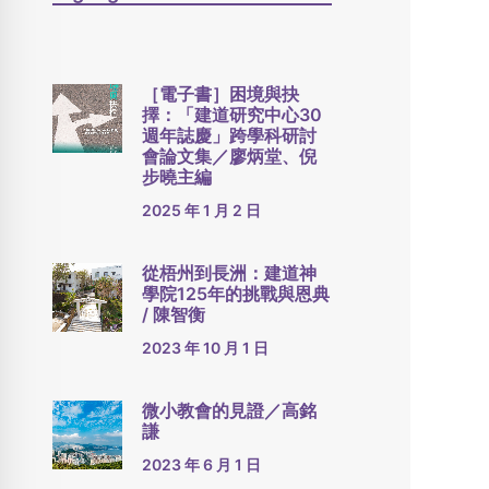
［電子書］困境與抉
擇：「建道研究中心30
週年誌慶」跨學科研討
會論文集／廖炳堂、倪
步曉主編
2025 年 1 月 2 日
從梧州到長洲：建道神
學院125年的挑戰與恩典
/ 陳智衡
2023 年 10 月 1 日
微小教會的見證／高銘
謙
2023 年 6 月 1 日