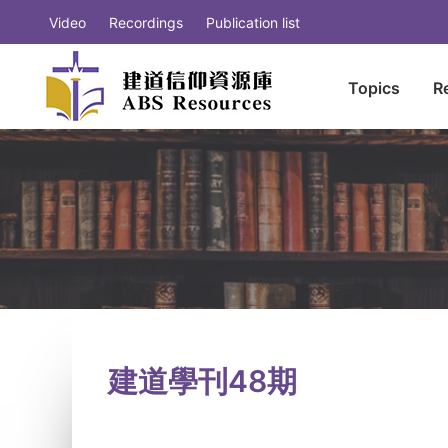
Video
Recordings
Publication list
Topics
R
建道學刊48期