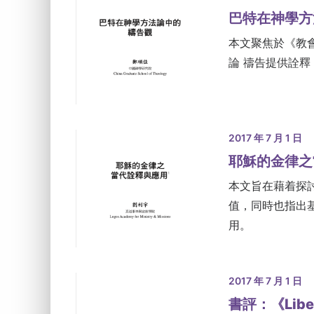
巴特在神學方
本文聚焦於《教
論 禱告提供詮
2017 年 7 月 1 日
耶穌的金律之
本文旨在藉着探
值，同時也指出
用。
2017 年 7 月 1 日
書評：《Liber