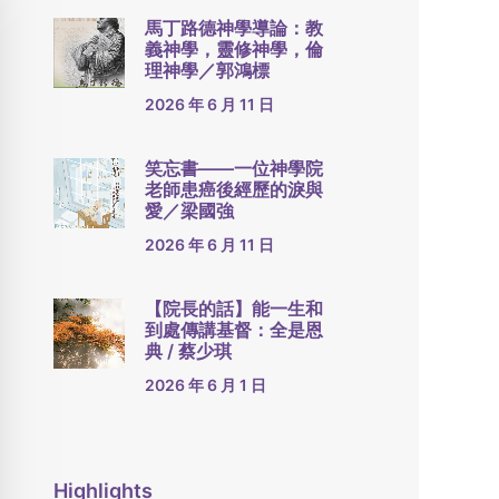
馬丁路德神學導論：教
義神學，靈修神學，倫
理神學／郭鴻標
2026 年 6 月 11 日
笑忘書——一位神學院
老師患癌後經歷的淚與
愛／梁國強
2026 年 6 月 11 日
【院長的話】能一生和
到處傳講基督：全是恩
典 / 蔡少琪
2026 年 6 月 1 日
Highlights