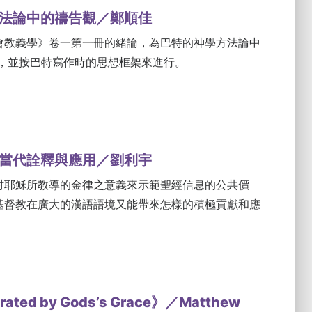
法論中的禱告觀／鄭順佳
會教義學》卷一第一冊的緒論，為巴特的神學方法論中
釋，並按巴特寫作時的思想框架來進行。
當代詮釋與應用／劉利宇
討耶穌所教導的金律之意義來示範聖經信息的公共價
基督教在廣大的漢語語境又能帶來怎樣的積極貢獻和應
ated by Gods’s Grace》／Matthew