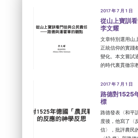
2017 年 7 月 1 日
從山上寶訓看
李文耀
文章特別選用山
正統信仰的實踐
變化。本文嘗試
的時代裏貫徹宗
2017 年 7 月 1 日
路德對152
標
路德發表〈和平
度後，他寫了〈
信〉，批評農民