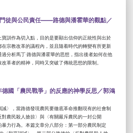
門徒與公民責任——路德與潘霍華的觀點／
上寶訓作為切入點，目的是要顯出信仰的正統性與出於
都在宗教改革的議程內，並且隨着時代的轉變有所更新
通過分析馬丁‧路德與潘霍華的思想，指出後者如何在他
教改革者的精神，同時又突破了傳統思想的限制。
5年德國「農民戰爭」的反應的神學反思／郭鴻
訓誡〉，當路德發現農民要徹底革命推翻現有的社會制
反對農民殺人搶掠〉與〈有關嚴斥農民的一封公開
的暴力行為。本篇文章分八部分：第一部分農民制定