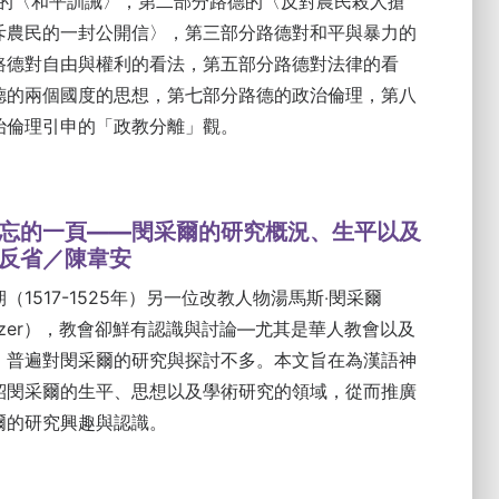
德的〈和平訓誡〉，第二部分路德的〈反對農民殺人搶
斥農民的一封公開信〉，第三部分路德對和平與暴力的
路德對自由與權利的看法，第五部分路德對法律的看
德的兩個國度的思想，第七部分路德的政治倫理，第八
治倫理引申的「政教分離」觀。
忘的一頁——閔采爾的研究概況、生平以及
反省／陳韋安
（1517-1525年）另一位改教人物湯馬斯‧閔采爾
üntzer），教會卻鮮有認識與討論—尤其是華人教會以及
，普遍對閔采爾的研究與探討不多。本文旨在為漢語神
紹閔采爾的生平、思想以及學術研究的領域，從而推廣
爾的研究興趣與認識。