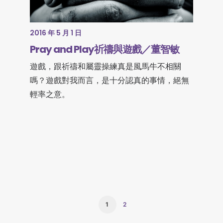
2016 年 5 月 1 日
Pray and Play祈禱與遊戲／董智敏
遊戲，跟祈禱和屬靈操練真是風馬牛不相關
嗎？遊戲對我而言，是十分認真的事情，絕無
輕率之意。
1
2