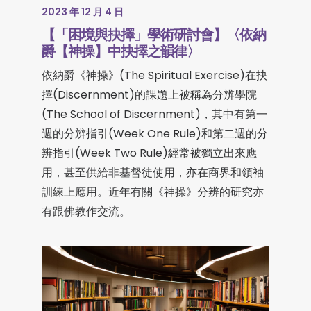
2023 年 12 月 4 日
【「困境與抉擇」學術研討會】〈依納
爵【神操】中抉擇之韻律〉
依納爵《神操》(The Spiritual Exercise)在抉
擇(Discernment)的課題上被稱為分辨學院
(The School of Discernment)，其中有第一
週的分辨指引(Week One Rule)和第二週的分
辨指引(Week Two Rule)經常被獨立出來應
用，甚至供給非基督徒使用，亦在商界和領袖
訓練上應用。近年有關《神操》分辨的研究亦
有跟佛教作交流。