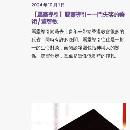
2024 年 10 月 1 日
【屬靈導引】屬靈導引—一門失落的藝
術 / 董智敏
屬靈導引於過去十多年來帶給香港教會很多的
反省，同時有許多疑問。屬靈導引往往是一對
一的生命對談，而傾談範圍包括神與人的關
係、屬靈分辨，甚至是靈性低潮時的掙扎。