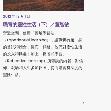
2012 年 12 月 1 日
職青的靈性生活（下）／董智敏
營造空間，使用「經驗學習法」
（Experiential learning），讓職青有第一身
的嘗試和體會，從而「觸發」他們對靈性生活
的投入和興趣；加上「反省式學習」
（Reflective learning）所強調的內省，對信
仰、職場和人生多加反省，從而培養有深度的
靈性生活。