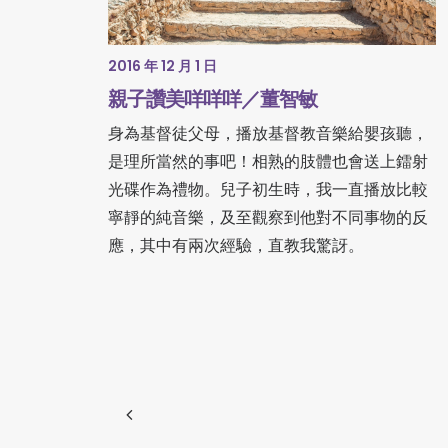
2016 年 12 月 1 日
親子讚美咩咩咩／董智敏
身為基督徒父母，播放基督教音樂給嬰孩聽，
是理所當然的事吧！相熟的肢體也會送上鐳射
光碟作為禮物。兒子初生時，我一直播放比較
寧靜的純音樂，及至觀察到他對不同事物的反
應，其中有兩次經驗，直教我驚訝。