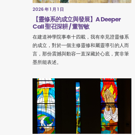
2026 年 1 月 1 日
【靈修系的成立與發展】A Deeper
Call 聖召深耕 / 董智敏
在建道神學院事奉十四載，我有幸見證靈修系
的成立，對於一個主修靈修和屬靈導引的人而
言，那份震撼與動容一直深藏於心底，實非筆
墨所能表述。