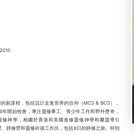
010
的新課程，包括設計走進世界的信仰（MCS & BCS），
96年開始牧會，專注靈修事工、青少年工作和野外歷奇，
觸靈修神學，相繼於香港和美國進修靈修神學和屬靈導引
會舉辦退修營、靜修營和靈修祈禱工作坊，包括8日的靜修之旅。特別