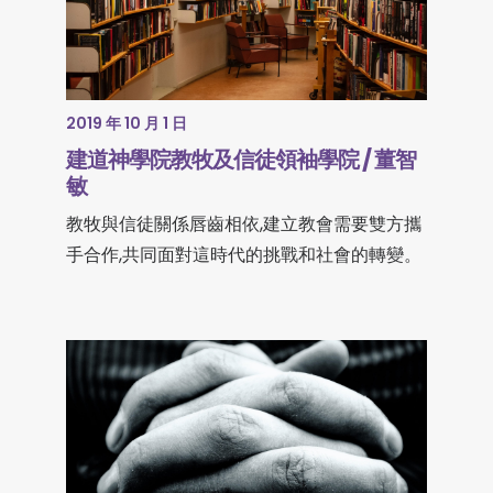
2019 年 10 月 1 日
建道神學院教牧及信徒領袖學院 / 董智
敏
教牧與信徒關係唇齒相依,建立教會需要雙方攜
手合作,共同面對這時代的挑戰和社會的轉變。