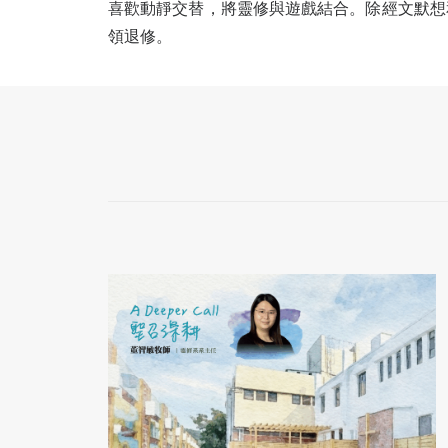
喜歡動靜交替，將靈修與遊戲結合。除經文默想
領退修。