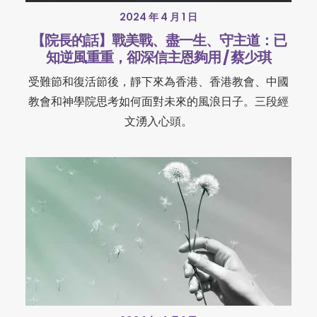
2024 年 4 月 1 日
【院長的話】戰美戰、盡一生、守主道：已
知逆風重重，卻深信主恩夠用 / 蔡少琪
受難節和復活節後，靜下來為香港、香港教會、中國
教會和神學院思考如何面對未來的風浪日子。三段經
文湧入心頭。