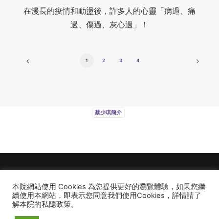
在漫長的疫情和動盪後，許多人的心靈「病過、痛
過、傷過、灰心過」！
1
2
3
4
蔡少琪簡介
本院網站使用 Cookies 為您提供更好的瀏覽體驗，如果您繼
© 2026 建道神學院Alliance Bible Seminary. All rights reserved
續使用本網站，即表示您同意我們使用Cookies，詳情請了
解本院的私隱政策。