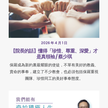
2026 年 4 月 1 日
【院長的話】懂得「珍惜、尊重、深愛」才
是真領袖 / 蔡少琪
保羅成為新約裏最耀眼的使徒，不單有美好的教義、
賣命的事奉，建立了不少教會，也必須包括保羅重視
團隊、珍惜同工的美好事奉態度。