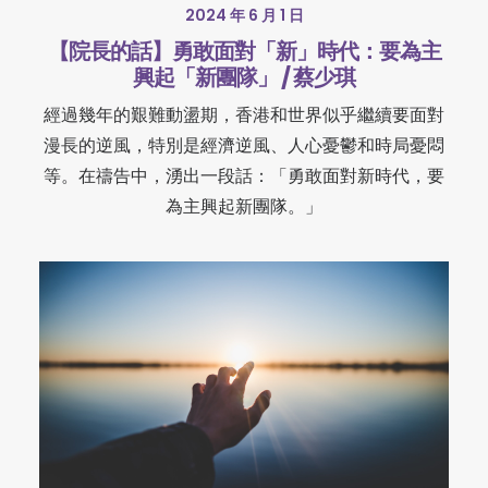
2024 年 6 月 1 日
【院長的話】勇敢面對「新」時代：要為主
興起「新團隊」 / 蔡少琪
經過幾年的艱難動盪期，香港和世界似乎繼續要面對
漫長的逆風，特別是經濟逆風、人心憂鬱和時局憂悶
等。在禱告中，湧出一段話：「勇敢面對新時代，要
為主興起新團隊。」