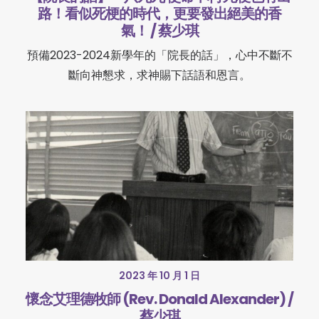
路！看似死梗的時代，更要發出絕美的香
氣！ / 蔡少琪
預備2023-2024新學年的「院長的話」，心中不斷不
斷向神懇求，求神賜下話語和恩言。
2023 年 10 月 1 日
懷念艾理德牧師 (Rev. Donald Alexander) /
蔡少琪