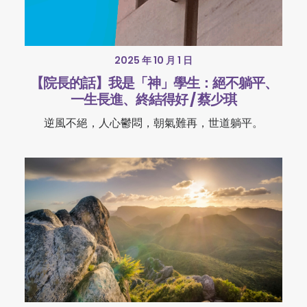
2025 年 10 月 1 日
【院長的話】我是「神」學生：絕不躺平、
一生長進、終結得好 / 蔡少琪
逆風不絕，人心鬱悶，朝氣難再，世道躺平。