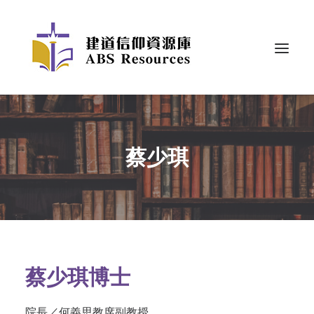
蔡少琪
蔡少琪博士
院長／何義思教席副教授