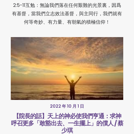
2:5-11互勉：無論我們落在任何艱難的光景裏，因爲
有基督，當我們立志效法基督，與主同行，我們就有
何等奇妙、有力量、有朝氣的積極信仰！
2022 年 10 月 1 日
【院長的話】天上的神必使我們亨通：求神
呼召更多「敢豁出去、一生擺上」的僕人 / 蔡
少琪