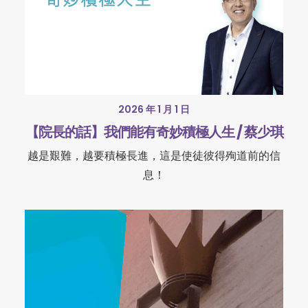
2026 年 1 月 1 日
【院長的話】我們能有奇妙積極人生 / 蔡少琪
越是艱難，越要積極長進，這是使徒彼得殉道前的信
息！