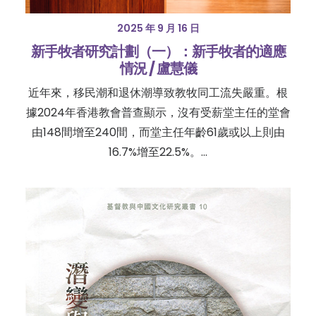
2025 年 9 月 16 日
新手牧者研究計劃（一）：新手牧者的適應
情況 / 盧慧儀
近年來，移民潮和退休潮導致教牧同工流失嚴重。根
據2024年香港教會普查顯示，沒有受薪堂主任的堂會
由148間增至240間，而堂主任年齡61歲或以上則由
16.7%增至22.5%。…