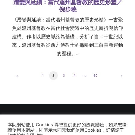
潛變與延續：當代溫州基督教的歷史形塑／
倪步曉
《潛變與延續：當代溫州基督教的歷史形塑》一書聚
焦於溫州基督教在當代社會變遷中的歷史轉折與信仰
建構。作者以歷史脈絡為基礎，分析了自二十世紀以
來，溫州基督教從西方傳教士的撤離到三自革新運動
的歷程。…
1
2
3
4
…
90
本院網站使用 Cookies 為您提供更好的瀏覽體驗，如果您繼
© 2026 建道神學院Alliance Bible Seminary. All rights reserved
續使用本網站，即表示您同意我們使用Cookies，詳情請了