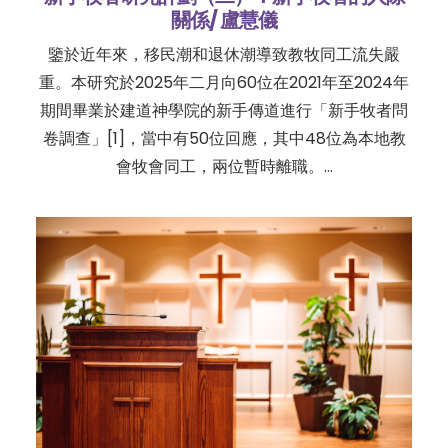
關係/ 盧慧儀
鑒於近年來，移民潮和退休潮導致教牧同工流失嚴
重。本研究於2025年二月向60位在2021年至2024年
期間畢業於建道神學院的新手傳道進行「新手牧者問
卷調查」[1]，當中有50位回應，其中48位為本地教
會牧會同工，兩位暫時離職。…