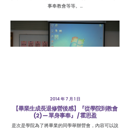
事奉教會等等。…
2014 年 7 月 1 日
【畢業生成長退修營後感】『從學院到教會
(2) — 單身事奉』 / 霍思盈
是次是學院為了將畢業的同學舉辦營會，內容可以說