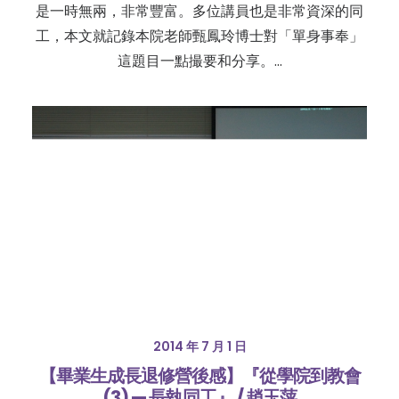
是一時無兩，非常豐富。多位講員也是非常資深的同
工，本文就記錄本院老師甄鳳玲博士對「單身事奉」
這題目一點撮要和分享。…
2014 年 7 月 1 日
【畢業生成長退修營後感】『從學院到教會
(3) — 長執同工』 / 趙玉萍