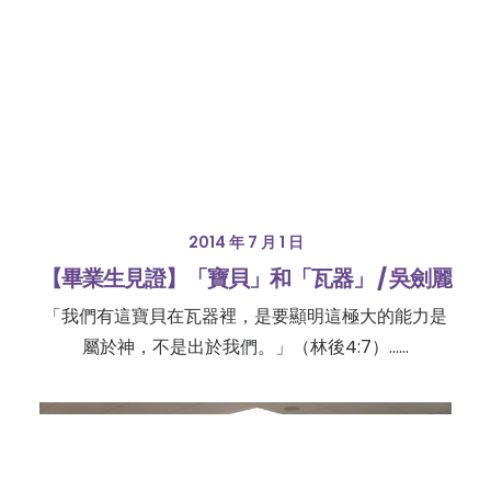
2014 年 7 月 1 日
【畢業生見證】「寶貝」和「瓦器」 / 吳劍麗
「我們有這寶貝在瓦器裡，是要顯明這極大的能力是
屬於神，不是出於我們。」（林後4:7）……