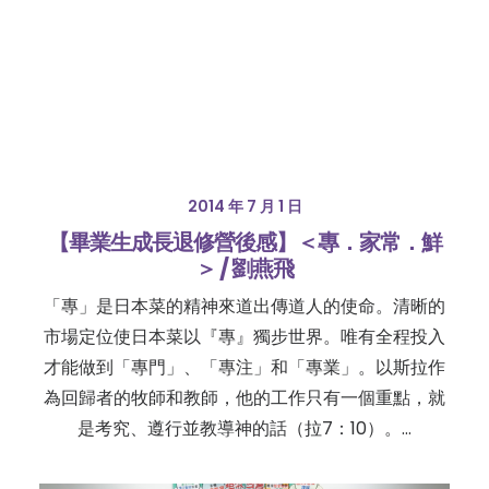
2014 年 7 月 1 日
【畢業生成長退修營後感】＜專．家常．鮮
＞ / 劉燕飛
「專」是日本菜的精神來道出傳道人的使命。清晰的
市場定位使日本菜以『專』獨步世界。唯有全程投入
才能做到「專門」、「專注」和「專業」。以斯拉作
為回歸者的牧師和教師，他的工作只有一個重點，就
是考究、遵行並教導神的話（拉7：10）。…