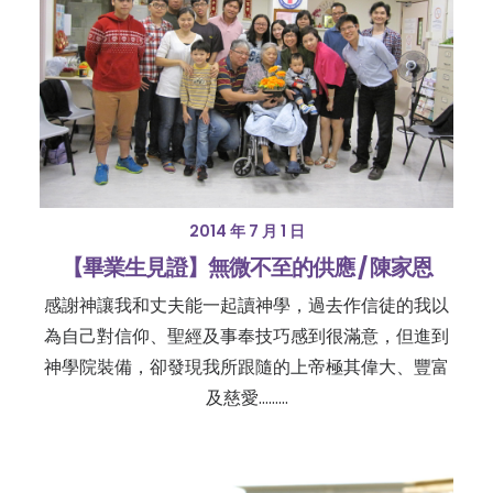
2014 年 7 月 1 日
【畢業生見證】無微不至的供應 / 陳家恩
感謝神讓我和丈夫能一起讀神學，過去作信徒的我以
為自己對信仰、聖經及事奉技巧感到很滿意，但進到
神學院裝備，卻發現我所跟隨的上帝極其偉大、豐富
及慈愛………