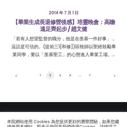
2014 年 7 月 1 日
【畢業生成長退修營後感】培靈晚會：高瞻
遠足齊起步 / 趙文健
「若有人想望監督的職分，他是在羨慕一件好事」，
這話是可信的。(提前三1[和修])區牧師以聖經鼓勵畢
業同學，要以「羨慕聖工」的心態進入畢業工場。…
1
2
3
4
…
7
本院網站使用 Cookies 為您提供更好的瀏覽體驗，如果您繼
© 2026 建道神學院Alliance Bible Seminary. All rights reserved
續使用本網站，即表示您同意我們使用Cookies，詳情請了