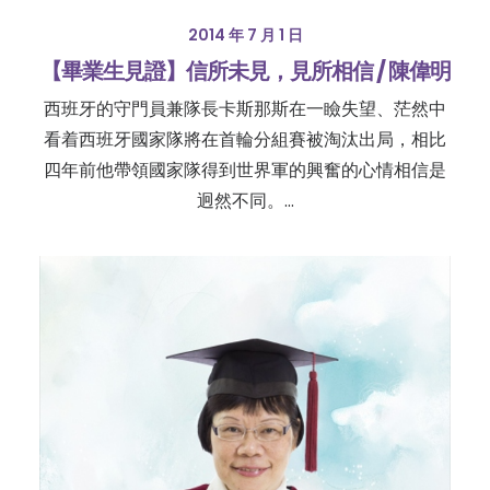
2014 年 7 月 1 日
【畢業生見證】信所未見，見所相信 / 陳偉明
西班牙的守門員兼隊長卡斯那斯在一瞼失望、茫然中
看着西班牙國家隊將在首輪分組賽被淘汰出局，相比
四年前他帶領國家隊得到世界軍的興奮的心情相信是
迥然不同。…