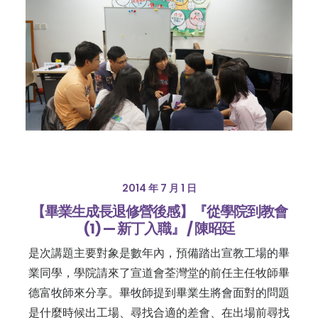
2014 年 7 月 1 日
【畢業生成長退修營後感】『從學院到教會
(1) — 新丁入職』 / 陳昭廷
是次講題主要對象是數年內，預備踏出宣教工場的畢
業同學，學院請來了宣道會荃灣堂的前任主任牧師畢
德富牧師來分享。畢牧師提到畢業生將會面對的問題
是什麼時候出工場、尋找合適的差會、在出場前尋找