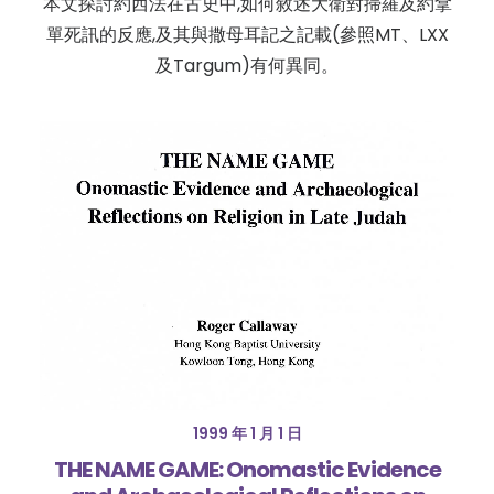
本文探討約西法在古史中,如何敘述大衛對掃羅及約拿
單死訊的反應,及其與撒母耳記之記載(參照MT、LXX
及Targum)有何異同。
1999 年 1 月 1 日
THE NAME GAME: Onomastic Evidence