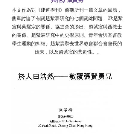
本文作為對《建道學刊》前期所刊一篇文章的回應，
側重討論了有關趙紫宸研究的七個關鍵問題，即:趙紫
宸與吳耀宗的關係、協進會的淡出、趙紫宸與西教士
的關係、趙紫宸研究中的史學原則、青年會與基督教
學生運動的糾結、趙紫宸辭去世界教會聯合會會長的
始末，以及趙紫宸的悲劇性。…