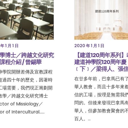
年 1 月 1 日
2020 年 1 月 1 日
學博士／跨越文化研究
【建道120周年系列】
課程介紹 / 曾錫華
建道神學院120周年慶
﹝下﹞／梁得人、張
神學院開辦差傳及宣教課程
在廿多年前，巴拿馬已有
超過四十年的歷史，因著時
華人教會，而且十多年來
工場需要，我們現正籌劃開
信的工場，按理是無需我
教學／跨越文化研究博士
問的。但後來發現巴拿馬
tor of Missiology／
華人，但參加教會聚會的
r of Intercultural……
百人。…