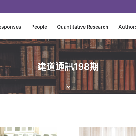
esponses
People
Quantitative Research
Author
建道通訊198期