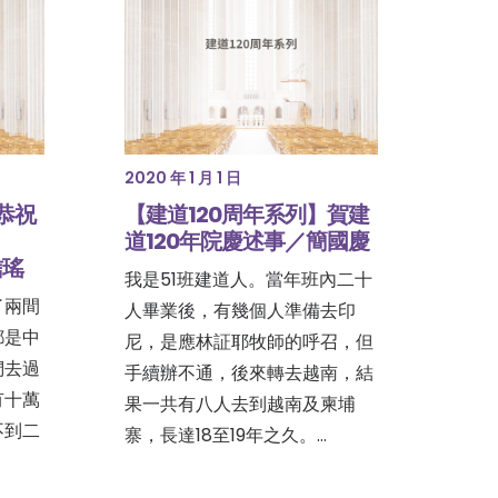
2020 年 1 月 1 日
恭祝
【建道120周年系列】賀建
道120年院慶述事／簡國慶
信瑤
我是51班建道人。當年班內二十
了兩間
人畢業後，有幾個人準備去印
都是中
尼，是應林証耶牧師的呼召，但
們去過
手續辦不通，後來轉去越南，結
有十萬
果一共有八人去到越南及柬埔
不到二
寨，長達18至19年之久。…