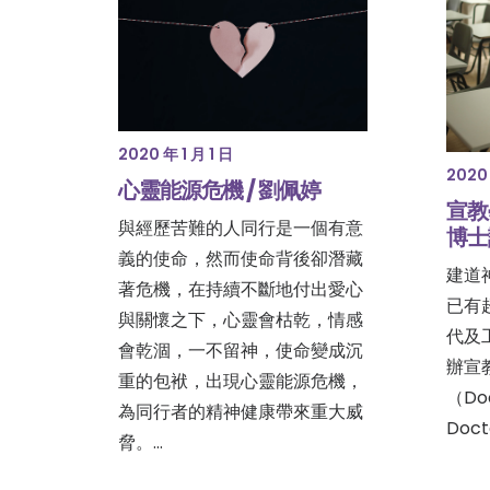
2020 年 1 月 1 日
2020 
心靈能源危機 / 劉佩婷
宣教
與經歷苦難的人同行是一個有意
博士
義的使命，然而使命背後卻潛藏
建道
著危機，在持續不斷地付出愛心
已有
與關懷之下，心靈會枯乾，情感
代及
會乾涸，一不留神，使命變成沉
辦宣
重的包袱，出現心靈能源危機，
（Doc
為同行者的精神健康帶來重大威
Docto
脅。…