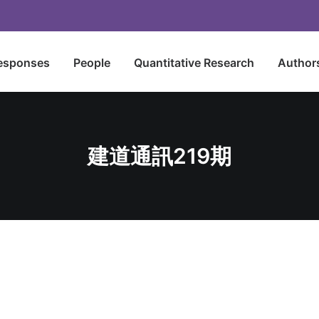
esponses
People
Quantitative Research
Author
建道通訊219期