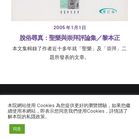
2005 年 1 月 1 日
脫俗尋真：聖樂與崇拜評論集／黎本正
本文集輯錄了作者近十多年就「聖樂」及「崇拜」二
題所發表的文章。
本院網站使用 Cookies 為您提供更好的瀏覽體驗，如果您繼
© 2026 建道神學院Alliance Bible Seminary. All rights reserved
續使用本網站，即表示您同意我們使用Cookies，詳情請了
解本院的私隱政策。
同意