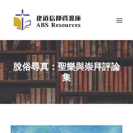
脫俗尋真：聖樂與崇拜評論
集