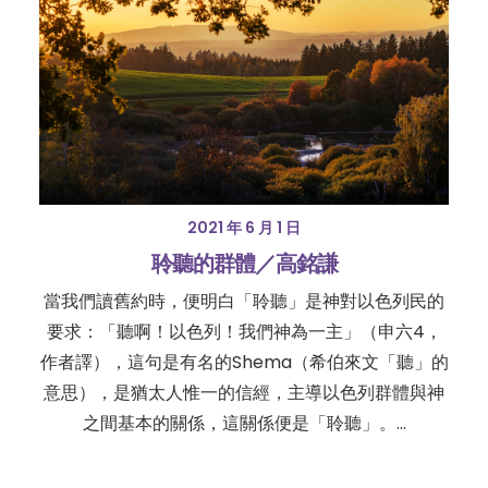
2021 年 6 月 1 日
聆聽的群體／高銘謙
當我們讀舊約時，便明白「聆聽」是神對以色列民的
要求：「聽啊！以色列！我們神為一主」（申六4，
作者譯），這句是有名的Shema（希伯來文「聽」的
意思），是猶太人惟一的信經，主導以色列群體與神
之間基本的關係，這關係便是「聆聽」。…